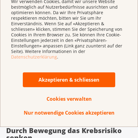
Wir verwenden Cookies, damit wir unsere Website
bestmöglich auf Nutzerbedürfnisse ausrichten und
Empfohlene Bewegung für ältere Erwachsene (hepa.ch)
optimieren können. Da wir Ihre Privatsphäre
respektieren möchten, bitten wir Sie um ihr
Es ist sinnvoll, verschiedene Übungen und
Einverständnis. Wenn Sie auf «Akzeptieren &
schliessen» klicken, stimmen Sie der Speicherung von
Intensitäten zu verbinden. Dadurch wird das Training
Cookies in Ihrem Browser zu. Sie können Ihre Cookie-
abwechslungsreicher. Am besten verteilen Sie die
Einstellungen jederzeit in den «Privatsphären-
Aktivitäten auf mehrere Tage pro Woche.
Einstellungen» anpassen (Link ganz zuunterst auf der
Seite). Weitere Informationen in der
Datenschutzerklärung
.
Bewegung lässt sich in den Alltag einbauen: Zum
Beispiel durch Treppensteigen, Aufstehen oder
Umhergehen beim Telefonieren, zu Fuss gehen,
Akzeptieren & schliessen
Velofahren oder bei der Hausarbeit.
Cookies verwalten
Je weniger man sitzt, desto besser.
Nur notwendige Cookies akzeptieren
Durch Bewegung das Krebsrisiko
senken