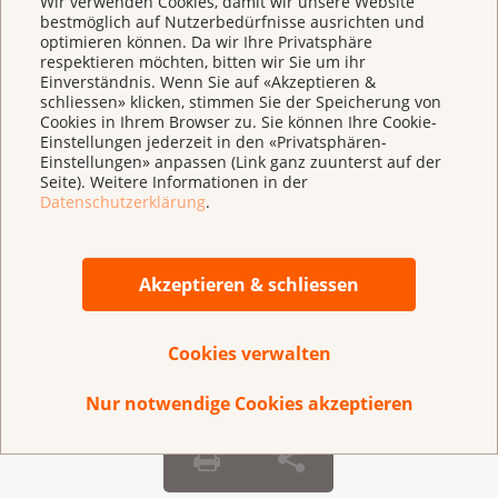
Wir verwenden Cookies, damit wir unsere Website
bestmöglich auf Nutzerbedürfnisse ausrichten und
Teilzeitarbeit
optimieren können. Da wir Ihre Privatsphäre
Kununu
respektieren möchten, bitten wir Sie um ihr
Einverständnis. Wenn Sie auf «Akzeptieren &
schliessen» klicken, stimmen Sie der Speicherung von
Cookies in Ihrem Browser zu. Sie können Ihre Cookie-
Einstellungen jederzeit in den «Privatsphären-
Einstellungen» anpassen (Link ganz zuunterst auf der
Seite). Weitere Informationen in der
Datenschutzerklärung
.
Sieh dir unsere Bewertungen auf kununu.ch an.
Akzeptieren & schliessen
Profil auf kununu
Cookies verwalten
Nur notwendige Cookies akzeptieren