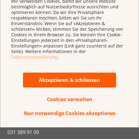
Wir verwenden Cookies, damit wir unsere Website
bestmöglich auf Nutzerbedürfnisse ausrichten und
optimieren können. Da wir Ihre Privatsphäre
respektieren möchten, bitten wir Sie um ihr
Einverständnis. Wenn Sie auf «Akzeptieren &
schliessen» klicken, stimmen Sie der Speicherung von
Cookies in Ihrem Browser zu. Sie können Ihre Cookie-
Einstellungen jederzeit in den «Privatsphären-
Einstellungen» anpassen (Link ganz zuunterst auf der
Direkt spenden
Seite). Weitere Informationen in der
IBAN CH 95 0900 0000 3000 4843 9
Datenschutzerklärung
.
Akzeptieren & schliessen
Krebsliga Schweiz
Cookies verwalten
Effingerstrasse 40
Nur notwendige Cookies akzeptieren
Postfach
3001 Bern
031 389 91 00