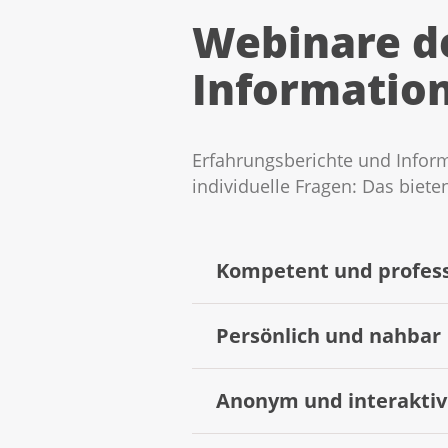
Webinare de
Information
Erfahrungsberichte und Inform
individuelle Fragen: Das biet
Kompetent und profess
Unsere Expertinnen und Expert
Persönlich und nahbar
Webinars, verfügen über fund
In einigen Webinaren kommen 
Anonym und interaktiv
gehen einfühlsam auf Sie und I