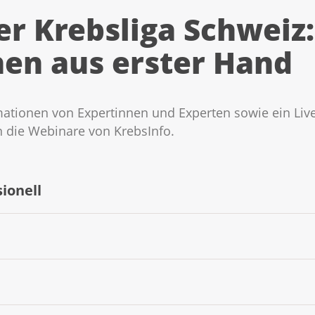
r Krebsliga Schweiz:
en aus erster Hand
ationen von Expertinnen und Experten sowie ein Live
en die Webinare von KrebsInfo.
ionell
en beschäftigen sich in ihrem Arbeitsalltag intensiv mit d
iertes Fachwissen und kennen den neusten Stand der Fors
Betroffene zu Wort. Diese wissen aus eigener Erfahrung, 
hre Fragen ein.