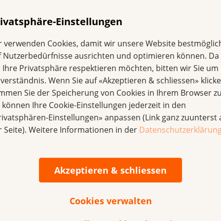
Wie kann man Darmkrebs
m
la
behandeln, warum sind immer
ivatsphäre-Einstellungen
me
mehr junge Menschen von dieser
Kr
Diagnose betroffen und wie fühlt
r verwenden Cookies, damit wir unsere Website bestmöglic
es sich an, mit metastasiertem
f Nutzerbedürfnisse ausrichten und optimieren können. Da
Darmkrebs zu leben?
r Ihre Privatsphäre respektieren möchten, bitten wir Sie um 
nverständnis. Wenn Sie auf «Akzeptieren & schliessen» klicke
immen Sie der Speicherung von Cookies in Ihrem Browser zu
e können Ihre Cookie-Einstellungen jederzeit in den
rivatsphären-Einstellungen» anpassen (Link ganz zuunterst 
r Seite). Weitere Informationen in der
Datenschutzerklärun
Akzeptieren & schliessen
Webinar zu Krebs und
Z
Cookies verwalten
Intimität: Nähe neu
u