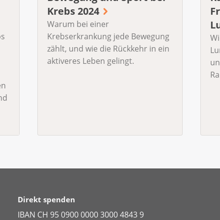
Krebs 2024
F
L
Warum bei einer
bs
Krebserkrankung jede Bewegung
Wi
zählt, und wie die Rückkehr in ein
Lu
aktiveres Leben gelingt.
un
Ra
en
nd
Direkt spenden
IBAN CH 95 0900 0000 3000 4843 9