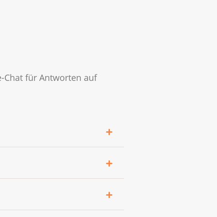
-Chat für Antworten auf
em Thema des jeweiligen
chung.
was Sie durchmachen und