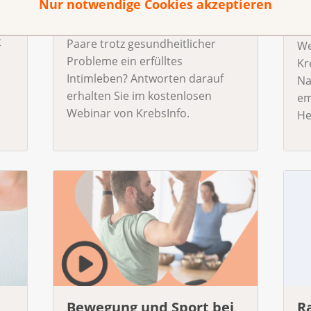
Nur notwendige Cookies akzeptieren
erleben 2025
W
on
2
Wie gestalten Betroffene und
t
Paare trotz gesundheitlicher
We
Probleme ein erfülltes
Kr
Intimleben? Antworten darauf
Na
erhalten Sie im kostenlosen
em
Webinar von KrebsInfo.
He
Bewegung und Sport bei
R