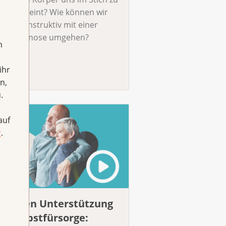
ssen scheint? Wie können wir
ntal konstruktiv mit einer
ebsdiagnose umgehen?
h
ihr
n,
.
auf
g
.
wischen Unterstützung
nd Selbstfürsorge: