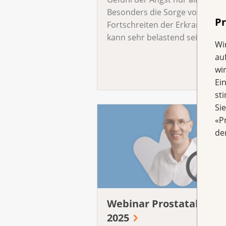
Besonders die Sorge vor eine
Pr
Fortschreiten der Erkrankung
kann sehr belastend sein.
Wi
au
wi
Ei
st
Si
«P
de
Webinar Prostatakrebs
2025