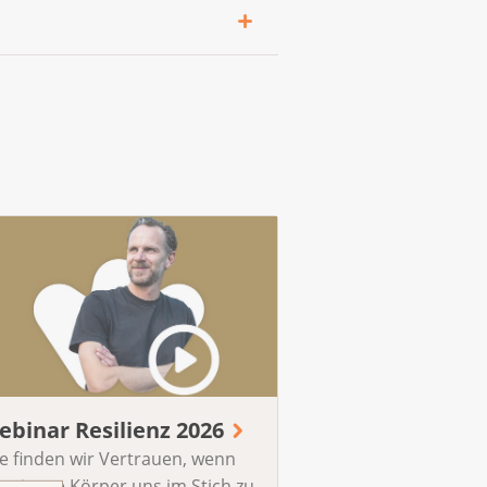
seudonym anmelden. Die
gen, ist eine
e können bequem von zu
ebinar Resilienz 2026
e finden wir Vertrauen, wenn
r eigene Körper uns im Stich zu