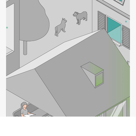
Spenden
KrebsInfo