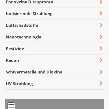
vermeidbaren Umwelteinflüssen verursacht.
Endokrine Disruptoren
Umwelteinflüsse verstärken oder
schützen können.
So erkranken in der Schweiz pro Jahr etwa
schwächen sich gegenseitig.
Ionisierende Strahlung
350 Menschen an Lungenkrebs aufgrund der
Einflüsse wie Alter oder persönlicher
Feinstaubbelastung. Feinstaub gehört zu den
Lebensstil wie Bewegung, Ernährung,
Luftschadstoffe
Luftschadstoffen.
oder Tabakkonsum überlagern die
Wirkung der Umwelteinflüsse.
Nanotechnologie
Mehr zu Asbest
Die eindeutige Ursache für Krebs ist oft
Mehr zu Lungenkrebs
Pestizide
nicht nachweisbar.
Mehr erfahren zu Feinstaub
Radon
Schwermetalle und Dioxine
UV-Strahlung