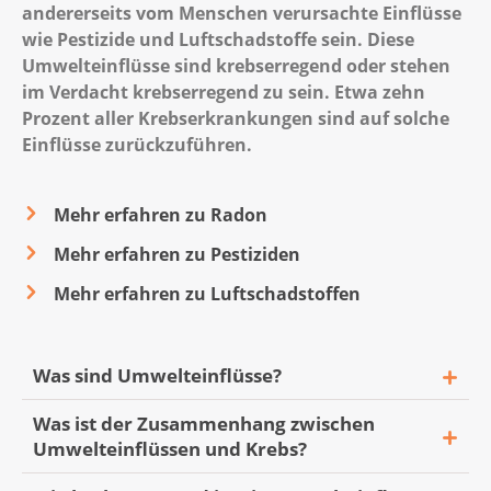
andererseits vom Menschen verursachte Einflüsse
wie Pestizide und Luftschadstoffe sein. Diese
Umwelteinflüsse sind krebserregend oder stehen
im Verdacht krebserregend zu sein. Etwa zehn
Prozent aller Krebserkrankungen sind auf solche
Einflüsse zurückzuführen.
Mehr erfahren zu Radon
Mehr erfahren zu Pestiziden
Mehr erfahren zu Luftschadstoffen
Was sind Umwelteinflüsse?
Was ist der Zusammenhang zwischen
Das sind Einflüsse, die sich auf den
Umwelteinflüssen und Krebs?
Menschen auswirken und von der Umwelt
ausgehen. Kurz gesagt: Die Umwelt