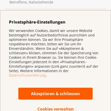
Betroffene, Nahestehende
01.01.2026 - 31.12.2026
Visite au musée
Privatsphäre-Einstellungen
Neuchâtel
Wir verwenden Cookies, damit wir unsere Website
Treffen
bestmöglich auf Nutzerbedürfnisse ausrichten und
Betroffene, Nahestehende
optimieren können. Da wir Ihre Privatsphäre
respektieren möchten, bitten wir Sie um ihr
Einverständnis. Wenn Sie auf «Akzeptieren &
01.01.2026 - 31.12.2026
schliessen» klicken, stimmen Sie der Speicherung von
Café-Rencontre
Cookies in Ihrem Browser zu. Sie können Ihre Cookie-
La Chaux-de-Fonds
Einstellungen jederzeit in den «Privatsphären-
Treffen
Einstellungen» anpassen (Link ganz zuunterst auf der
Seite). Weitere Informationen in der
Betroffene
Datenschutzerklärung
.
01.01.2026 - 31.12.2026
Ramer en rose (réadaptation par l'aviron)
Akzeptieren & schliessen
Neuchâtel
Kurs
Betroffene
Cookies verwalten