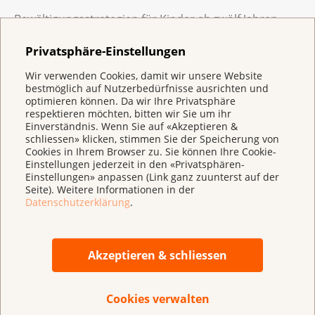
Bewältigungsstrategien für Kinder ab zwölf Jahren
gemeinsam ein Lieblingslied suchen
Privatsphäre-Einstellungen
zusammen kochen oder backen
Wir verwenden Cookies, damit wir unsere Website
bestmöglich auf Nutzerbedürfnisse ausrichten und
ein Poster gestalten mit Ideen für Hänger-Tage
optimieren können. Da wir Ihre Privatsphäre
respektieren möchten, bitten wir Sie um ihr
Ideen gegen schlechte Stimmung sammeln
Einverständnis. Wenn Sie auf «Akzeptieren &
schliessen» klicken, stimmen Sie der Speicherung von
Cookies in Ihrem Browser zu. Sie können Ihre Cookie-
Einstellungen jederzeit in den «Privatsphären-
Unterstützung holen
Einstellungen» anpassen (Link ganz zuunterst auf der
Seite). Weitere Informationen in der
Datenschutzerklärung
.
Manchmal ist es nicht möglich, alles alleine zu tragen.
Es ist auch nicht nötig, alle Lasten alleine zu stemmen.
Lassen Sie sich fachlich unterstützen. Unterstützung
Akzeptieren & schliessen
finden Sie bei den Beraterinnen und Berater der
kantonalen oder regionalen Krebsligen, bei
KrebsInfo
oder bei der Anlaufstelle für Kinder und Jugendliche
Cookies verwalten
Ihres Wohnortes.