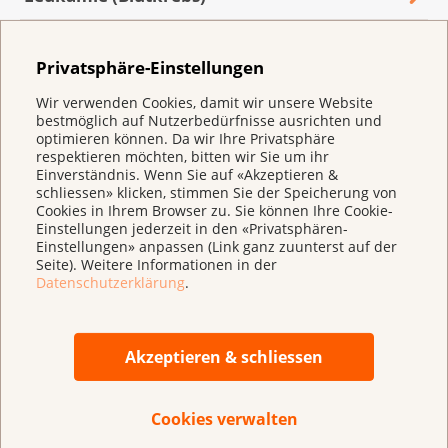
Lungenkrebs
Privatsphäre-Einstellungen
Magenkrebs (Magenkarzinom)
Wir verwenden Cookies, damit wir unsere Website
bestmöglich auf Nutzerbedürfnisse ausrichten und
Malignes Mesotheliom (Brustfellkrebs)
optimieren können. Da wir Ihre Privatsphäre
respektieren möchten, bitten wir Sie um ihr
Einverständnis. Wenn Sie auf «Akzeptieren &
Melanom (Schwarzer Hautkrebs)
schliessen» klicken, stimmen Sie der Speicherung von
Cookies in Ihrem Browser zu. Sie können Ihre Cookie-
Einstellungen jederzeit in den «Privatsphären-
Multiples Myelom (Plasmazellmyelom)
Einstellungen» anpassen (Link ganz zuunterst auf der
Seite). Weitere Informationen in der
Mundhöhlenkrebs
Datenschutzerklärung
.
Nierenkrebs (Nierenzellkarzinom)
Akzeptieren & schliessen
Peniskrebs (Peniskarzinom)
Cookies verwalten
Prostatakrebs