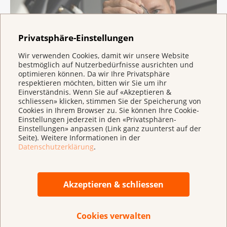
Privatsphäre-Einstellungen
Wir verwenden Cookies, damit wir unsere Website
bestmöglich auf Nutzerbedürfnisse ausrichten und
optimieren können. Da wir Ihre Privatsphäre
respektieren möchten, bitten wir Sie um ihr
Einverständnis. Wenn Sie auf «Akzeptieren &
schliessen» klicken, stimmen Sie der Speicherung von
Micronaut vermählt Kunst und
Cookies in Ihrem Browser zu. Sie können Ihre Cookie-
Wissenschaft
Einstellungen jederzeit in den «Privatsphären-
Einstellungen» anpassen (Link ganz zuunterst auf der
Im Forschungsbericht setzt der
Seite). Weitere Informationen in der
Wissenschaftsfotograf Martin Oeggerli mit
Datenschutzerklärung
.
seinen Bildern mikroskopisch kleine Akzente.
Lesen Sie mehr über ihn und seine Arbeit.
Akzeptieren & schliessen
Cookies verwalten
Archiv