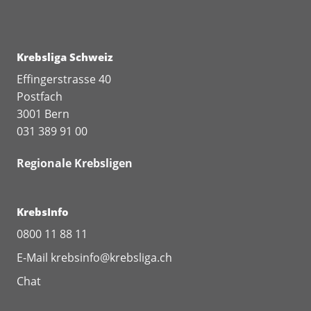
Bericht Krebsforschung in der Schweiz
(Ausgabe 2019)
Krebsliga Schweiz
Zu allen vergangenen
Forschungsberichten
Effingerstrasse 40
Postfach
3001 Bern
031 389 91 00
Regionale Krebsligen
KrebsInfo
0800 11 88 11
E-Mail
krebsinfo@krebsliga.ch
Chat