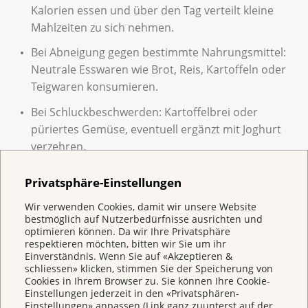
Kalorien essen und über den Tag verteilt kleine
Mahlzeiten zu sich nehmen.
Bei Abneigung gegen bestimmte Nahrungsmittel:
Neutrale Esswaren wie Brot, Reis, Kartoffeln oder
Teigwaren konsumieren.
Bei Schluckbeschwerden: Kartoffelbrei oder
püriertes Gemüse, eventuell ergänzt mit Joghurt
verzehren.
Privatsphäre-Einstellungen
Wenn nichts mehr geht
Wir verwenden Cookies, damit wir unsere Website
Wenn es über längere Zeit nicht mehr möglich ist, den
bestmöglich auf Nutzerbedürfnisse ausrichten und
Bedarf an Nährstoffen auf natürliche Weise zu
optimieren können. Da wir Ihre Privatsphäre
decken, kann eine künstliche Ernährung angezeigt
respektieren möchten, bitten wir Sie um ihr
Einverständnis. Wenn Sie auf «Akzeptieren &
sein. Man unterscheidet zwei Formen:
schliessen» klicken, stimmen Sie der Speicherung von
Cookies in Ihrem Browser zu. Sie können Ihre Cookie-
Enterale Ernährung: Die Nahrung wird über eine
Einstellungen jederzeit in den «Privatsphären-
Sonde direkt in den Magen oder – seltener – in den
Einstellungen» anpassen (Link ganz zuunterst auf der