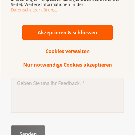
Seite). Weitere Informationen in der
Dünndarm geführt.
Datenschutzerklärung
.
Parenterale Ernährung: Nährstoffe werden über
eine Infusion direkt in die Blutbahn geleitet.
Akzeptieren & schliessen
Broschüre: Ernährung bei Krebs
Cookies verwalten
Haben Sie Verbesserungsvorschläge für diese
Nur notwendige Cookies akzeptieren
Seite?