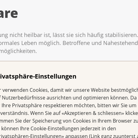
are
 nicht heilbar ist, lässt sie sich häufig stabilisiere
normales Leben möglich. Betroffene und Nahestehende
möglichkeiten.
ivatsphäre-Einstellungen
Patientenverfügung
r verwenden Cookies, damit wir unsere Website bestmöglic
bei Krebs: Was muss
f Nutzerbedürfnisse ausrichten und optimieren können. Da
ich wissen?
r Ihre Privatsphäre respektieren möchten, bitten wir Sie um 
nverständnis. Wenn Sie auf «Akzeptieren & schliessen» klicke
immen Sie der Speicherung von Cookies in Ihrem Browser zu
e können Ihre Cookie-Einstellungen jederzeit in den
rivatsphären-Einstellungen» anpassen (Link ganz zuunterst 