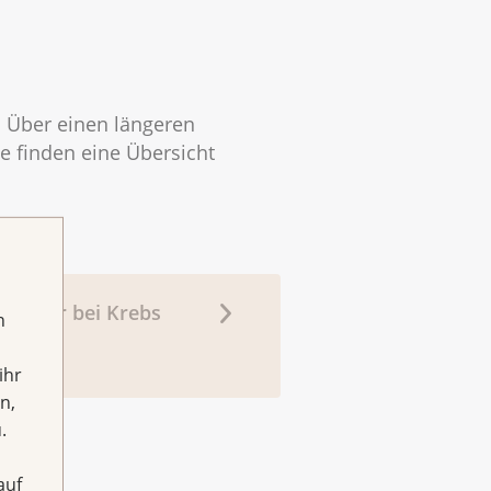
n. Über einen längeren
 finden eine Übersicht
Trauer bei Krebs
h
ihr
n,
.
auf