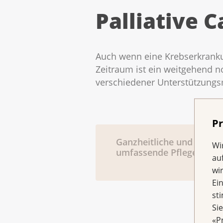
Palliative C
Auch wenn eine Krebserkrankung
Zeitraum ist ein weitgehend 
verschiedener Unterstützungs
Pr
Ganzheitliche und
Wi
umfassende Pflege
au
wi
Ei
st
Si
«P