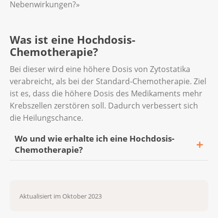
Nebenwirkungen?»
Chemotherapie etwas getan werden. Damit
die Beschwerden nicht oder schwächer
auftreten. Besprechen Sie mit Ihrem
Was ist eine Hochdosis-
Behandlungsteam, welche Beschwerden Sie
Chemotherapie?
sofort melden müssen.
Bei dieser wird eine höhere Dosis von Zytostatika
verabreicht, als bei der Standard-Chemotherapie. Ziel
ist es, dass die höhere Dosis des Medikaments mehr
Krebszellen zerstören soll. Dadurch verbessert sich
die Heilungschance.
Wo und wie erhalte ich eine Hochdosis-
Chemotherapie?
Spezialisierte Zentren führen Hochdosis-
Chemotherapien durch. Dafür bleiben Sie
Aktualisiert im Oktober 2023
einige Tage im Spital.