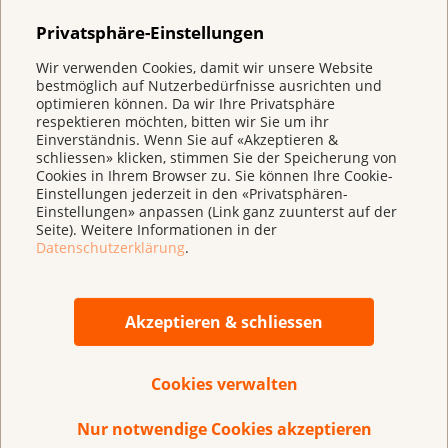
Betroffene können unterschiedlich starken
Privatsphäre-Einstellungen
Haarausfall bekommen.
Wir verwenden Cookies, damit wir unsere Website
bestmöglich auf Nutzerbedürfnisse ausrichten und
Es kann sein, dass den Betroffenen übel wird.
optimieren können. Da wir Ihre Privatsphäre
respektieren möchten, bitten wir Sie um ihr
Die Lunge oder das Herz sind möglicherweise
Einverständnis. Wenn Sie auf «Akzeptieren &
nicht mehr gleich leistungsfähig.
schliessen» klicken, stimmen Sie der Speicherung von
Cookies in Ihrem Browser zu. Sie können Ihre Cookie-
Die Ei- oder Samenzellen werden möglicherweise
Einstellungen jederzeit in den «Privatsphären-
Einstellungen» anpassen (Link ganz zuunterst auf der
geschädigt.
Seite). Weitere Informationen in der
Datenschutzerklärung
.
Das Tast-, Schmerz- und Temperaturgefühl an
Händen und Füssen kann gestört werden.
Akzeptieren & schliessen
Nach der Chemotherapie lassen viele der
Beschwerden nach oder verschwinden ganz. Einige
Cookies verwalten
Beschwerden bleiben länger bestehen.
Nur notwendige Cookies akzeptieren