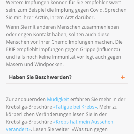
Weitere Impfungen können für Sie empfehlenswert
sein, zum Beispiel die Impfung gegen Covid. Sprechen
Sie mit Ihrer Ärztin, Ihrem Arzt darüber.
Wenn Sie mit anderen Menschen zusammenleben
oder engen Kontakt haben, sollten auch diese
Menschen vor Ihrer Chemo Impfungen machen. Die
EKIF empfiehlt Impfungen gegen Grippe (Influenza)
und falls noch keine Immunität vorliegt auch gegen
Masern und Windpocken.
Haben Sie Beschwerden?
Melden Sie sich frühzeitig beim
Zur andauernden
Müdigkeit
erfahren Sie mehr in der
Pflegepersonal, bei Ihrer behandelnden
Krebsliga-Broschüre
«Fatigue bei Krebs»
. Mehr zu
Ärztin oder bei Ihrem behandelnden Arzt. Ihr
körperlichen Veränderungen lesen Sie in der
Behandlungsteam weiss, was Sie gegen die
Krebsliga-Broschüre
«Krebs hat mein Aussehen
Beschwerden tun können. Für viele der
verändert»
. Lesen Sie weiter «Was tun gegen
genannten Beschwerden kann vor der