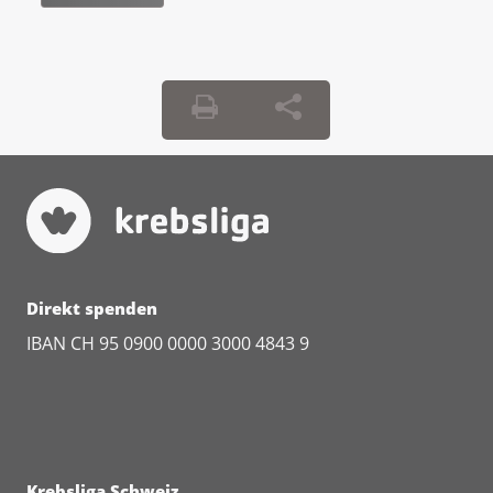
Kann ich Nebenwirkungen und
Beschwerden bekommen?
In den spezialisierten Zentren werden Sie
sorgfältig über mögliche Nebenwirkungen
aufgeklärt. Fragen Sie bei Ihrem
Behandlungsteam nach, wenn Sie Fragen zu
dieser Therapieform haben.
Direkt spenden
IBAN CH 95 0900 0000 3000 4843 9
Krebsliga Schweiz