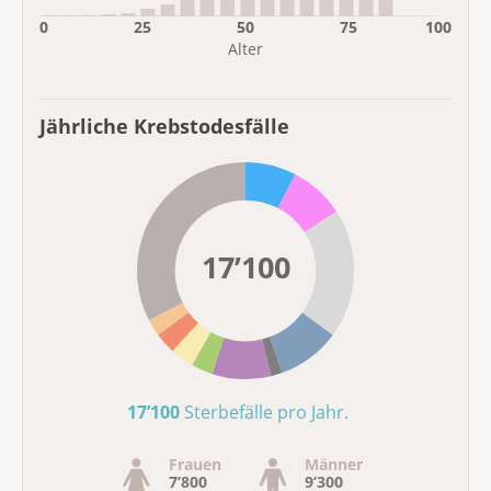
0
25
50
75
100
Alter
Jährliche Krebstodesfälle
17’100
Sterbefälle pro Jahr
.
Frauen
Männer
7’800
9’300