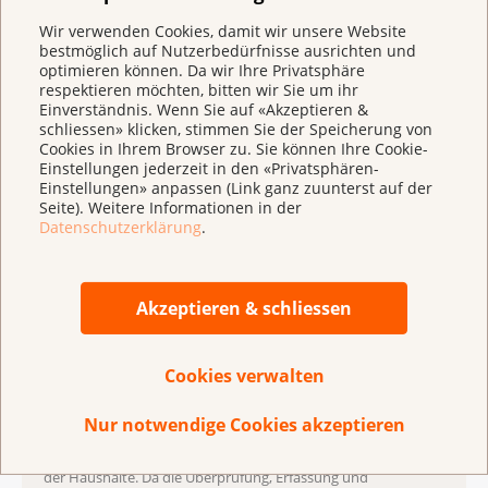
Wir verwenden Cookies, damit wir unsere Website
Anmerkungen
bestmöglich auf Nutzerbedürfnisse ausrichten und
optimieren können. Da wir Ihre Privatsphäre
Die Zahlen wurden gerundet (ausgenommen
respektieren möchten, bitten wir Sie um ihr
Neuerkrankungen nach Altersgruppe).
Einverständnis. Wenn Sie auf «Akzeptieren &
Alle Krebsneuerkrankungen: alle Krebsarten mit Ausnahme
schliessen» klicken, stimmen Sie der Speicherung von
der nicht-melanotischen Hautkrebse.
Cookies in Ihrem Browser zu. Sie können Ihre Cookie-
Überlebensrate 5 Jahre nach der Diagnose: relative 5-Jahres-
Einstellungen jederzeit in den «Privatsphären-
Überlebensrate.
Einstellungen» anpassen (Link ganz zuunterst auf der
Seite). Weitere Informationen in der
Quellen für die Zahlen
Datenschutzerklärung
.
Nationale Krebsregistrierungsstelle (NKRS)
Bundesamt für Statistik
Akzeptieren & schliessen
Massgeblicher Zeitraum für die Zahlen: Jahre 2018–2022
Bei den Krebszahlen handelt es sich um eine
Cookies verwalten
Zusammenführung gestützt auf die Daten der kantonalen
Krebsregister, des Kinderkrebsregisters, der
Nur notwendige Cookies akzeptieren
Todesursachenstatistik und der Statistik der Bevölkerung und
der Haushalte. Da die Überprüfung, Erfassung und