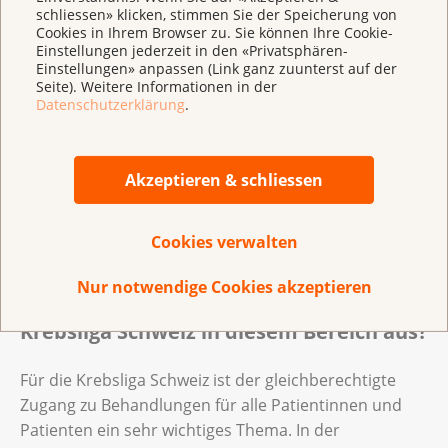
schliessen» klicken, stimmen Sie der Speicherung von
Cookies in Ihrem Browser zu. Sie können Ihre Cookie-
Einstellungen jederzeit in den «Privatsphären-
Einstellungen» anpassen (Link ganz zuunterst auf der
Seite). Weitere Informationen in der
Vorgehen, wenn meine Krankenversicherung sich weigert, meine
Datenschutzerklärung
.
Behandlung zu vergüten
Akzeptieren & schliessen
Vorgehen, wenn meine Krankenversicherung
sich weigert, meine Behandlung zu vergüten
(
pdf
,
193 KB
)
Cookies verwalten
Nur notwendige Cookies akzeptieren
Wie sieht die Unterstützung der
Krebsliga Schweiz in diesem Bereich aus?
Für die Krebsliga Schweiz ist der gleichberechtigte
Zugang zu Behandlungen für alle Patientinnen und
Patienten ein sehr wichtiges Thema. In der