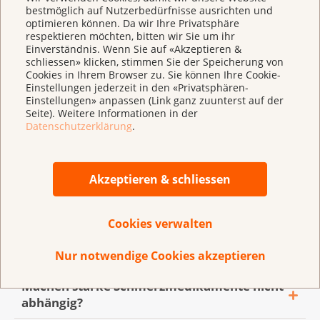
entspannende Mittel
bestmöglich auf Nutzerbedürfnisse ausrichten und
optimieren können. Da wir Ihre Privatsphäre
Nicht medikamentöse Schmerzbehandlung
respektieren möchten, bitten wir Sie um ihr
Einverständnis. Wenn Sie auf «Akzeptieren &
(Wickel, Lagerung, Entspannungstechniken, Musik
schliessen» klicken, stimmen Sie der Speicherung von
usw.)
Cookies in Ihrem Browser zu. Sie können Ihre Cookie-
Einstellungen jederzeit in den «Privatsphären-
Einstellungen» anpassen (Link ganz zuunterst auf der
Seite). Weitere Informationen in der
Was ist Schmerz und haben Schmerzen
Datenschutzerklärung
.
einen tieferen Sinn?
Was versteht man unter einer modernen
Schmerzen werden sehr unterschiedlich
Akzeptieren & schliessen
Schmerztherapie und wie werden
erlebt. Sie sind eine individuelle und
chronische Schmerzen behandelt?
subjektive Erfahrung. Schmerzen sind häufig
Cookies verwalten
der Grund, weshalb Betroffene medizinische
Welche Medikamente kommen für eine
Für die moderne Schmerztherapie hat die
Hilfe suchen. Akute Schmerzen erfüllen eine
Schmerztherapie in Frage?
Nur notwendige Cookies akzeptieren
Weltgesundheitsorganisation WHO klare
sinnvolle Aufgabe: Sie warnen vor drohender
Richtlinien aufgestellt:
Machen starke Schmerzmedikamente nicht
Gewebeschädigung oder zeigen eine
Es gibt Schmerzmittel mit den Wirkstoffen
abhängig?
drohende Krankheit an. Die Ärzte in der
Acetylsalicylsäure (Aspirin®, Alkacyl®),
Bis eine befriedigende Schmerzlinderung