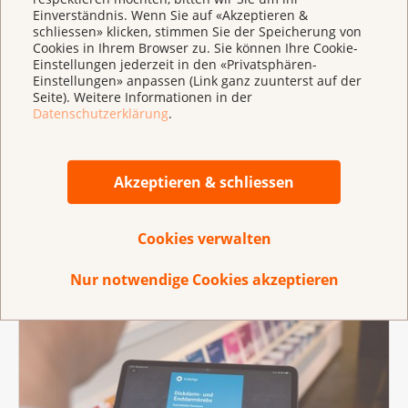
Mein Glück war die Krebsliga. Sie gab mir
Einverständnis. Wenn Sie auf «Akzeptieren &
die Impulse auf dem Weg zu einer neuen
schliessen» klicken, stimmen Sie der Speicherung von
Normalität.
Cookies in Ihrem Browser zu. Sie können Ihre Cookie-
Einstellungen jederzeit in den «Privatsphären-
Einstellungen» anpassen (Link ganz zuunterst auf der
Seite). Weitere Informationen in der
Datenschutzerklärung
.
Peter Brunold
Akzeptieren & schliessen
Cancer Survivor mit Darmkrebs
Cookies verwalten
Peter Brunolds persönliche Geschichte
Nur notwendige Cookies akzeptieren