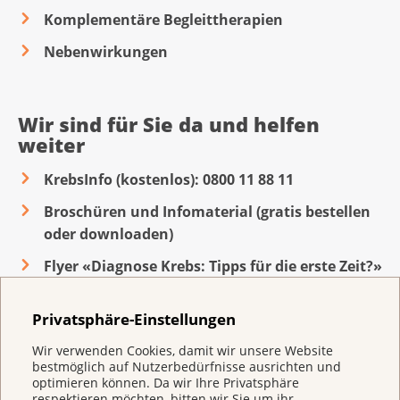
Komplementäre Begleittherapien
Nebenwirkungen
Wir sind für Sie da und helfen
weiter
KrebsInfo (kostenlos): 0800 11 88 11
Broschüren und Infomaterial (gratis bestellen
oder downloaden)
Flyer «Diagnose Krebs: Tipps für die erste Zeit?»
Informationsblatt «Tipps für das erste
Privatsphäre-Einstellungen
Gespräch beim Arzt»
Wir verwenden Cookies, damit wir unsere Website
Regionale Krebsligen beraten vor Ort
bestmöglich auf Nutzerbedürfnisse ausrichten und
optimieren können. Da wir Ihre Privatsphäre
respektieren möchten, bitten wir Sie um ihr