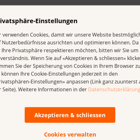
ivatsphäre-Einstellungen
r verwenden Cookies, damit wir unsere Website bestmöglic
f Nutzerbedürfnisse ausrichten und optimieren können. Da
r Ihre Privatsphäre respektieren möchten, bitten wir Sie um 
nverständnis. Wenn Sie auf «Akzeptieren & schliessen» klicke
immen Sie der Speicherung von Cookies in Ihrem Browser zu
en
e können Ihre Cookie-Einstellungen jederzeit in den
ng, Standortleiterin des Brustzentrums Bern-Solothurn und 
rivatsphären-Einstellungen» anpassen (Link ganz zuunterst 
r Seite). Weitere Informationen in der
Datenschutzerklärun
Akzeptieren & schliessen
machen. Ich als betroffene Mutter, meine A
) oder alle?
Cookies verwalten