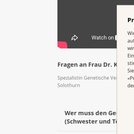
Pr
Wi
au
wi
Ei
st
Fragen an Frau Dr. Knabb
Si
Spezialistin Genetische Veranlagu
«P
Solothurn
de
Wer muss den Gentest 
(Schwester und Töchter