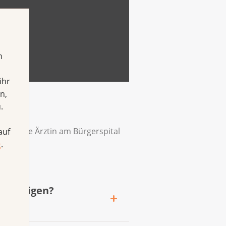
h
ihr
n,
.
leitende Ärztin am Bürgerspital
auf
g
.
ngehörigen?