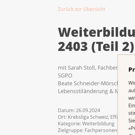
Zurück zur Übersicht
Weiterbild
2403 (Teil 2)
mit Sarah Stoll, Fachberateri
Pr
SGPO
Wi
Beate Schneider-Mörsch, Fachs
au
Lebensstiländerung & Mind B
wi
Ei
Datum:
26.09.2024
st
Ort:
Krebsliga Schweiz, Effingerst
Si
Kategorie:
Weiterbildung
«P
Zielgruppe:
Fachpersonen