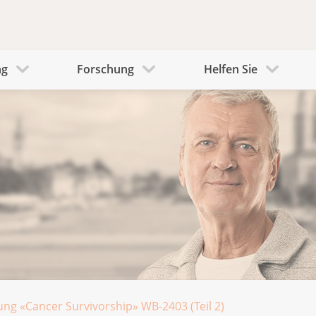
ng
Forschung
Helfen Sie
ung «Cancer Survivorship» WB-2403 (Teil 2)