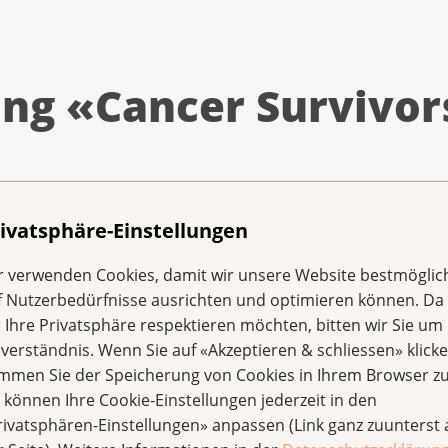
ung «Cancer Survivor
n Cancer Survivorship, MAS in Onkologischer Pflege, 
ivatsphäre-Einstellungen
r verwenden Cookies, damit wir unsere Website bestmöglic
pezialistin Bildung, Diplom Sportlehrerin mit CAS i
f Nutzerbedürfnisse ausrichten und optimieren können. Da
ody Medicine»
r Ihre Privatsphäre respektieren möchten, bitten wir Sie um 
nverständnis. Wenn Sie auf «Akzeptieren & schliessen» klicke
immen Sie der Speicherung von Cookies in Ihrem Browser zu
rasse 40, 3001 Bern
e können Ihre Cookie-Einstellungen jederzeit in den
rivatsphären-Einstellungen» anpassen (Link ganz zuunterst 