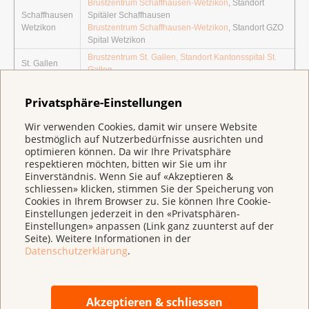
Brustzentrum Schaffhausen-Wetzikon
, Standort
Schaffhausen
Spitäler Schaffhausen
Wetzikon
Brustzentrum Schaffhausen-Wetzikon
, Standort GZO
Spital Wetzikon
Brustzentrum St. Gallen, Standort Kantonsspital St.
St. Gallen
Gallen
Grabs
Brustzentrum St. Gallen, Standort Grabs
Privatsphäre-Einstellungen
St. Gallen
Brustzentrum Klinik Stephanshorn
Centre du Sein Centre hospitalier du Valais romand
,
Sion
Wir verwenden Cookies, damit wir unsere Website
Standort Hôpital du Valais, Sion
bestmöglich auf Nutzerbedürfnisse ausrichten und
Brustzentrum Winterthur-Bülach
, Standort
optimieren können. Da wir Ihre Privatsphäre
Winterthur
Kantonsspital Winterthur
respektieren möchten, bitten wir Sie um ihr
Bülach
Brustzentrum Winterthur-Bülach
, Standort Spital
Einverständnis. Wenn Sie auf «Akzeptieren &
Bülach
schliessen» klicken, stimmen Sie der Speicherung von
Cookies in Ihrem Browser zu. Sie können Ihre Cookie-
BrustCentrum Zürich Bethanien & Zollikerberg
,
Einstellungen jederzeit in den «Privatsphären-
Zürich
Standort Spital Zollikerberg, Zollikerberg
Einstellungen» anpassen (Link ganz zuunterst auf der
Zollikerberg
BrustCentrum Zürich Bethanien & Zollikerberg
,
Seite). Weitere Informationen in der
Standort Privatklinik Bethanien, Zürich
Datenschutzerklärung
.
PLUS
Zürich
Brustzentrum Zürich
, Standort Seefeld
PLUS
Schlieren
Brustzentrum Zürich
, Standort Spital Limmattal
Brustzentrum Hirslanden-Zürichsee
, Standort
Zürich
Hirslanden Klinik im Park, Zürich
Akzeptieren & schliessen