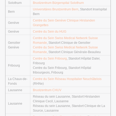
Solothurn
Brustzentrum Bürgerspital Solothurn
Universitäres Brustzentrum Bern
, Standort Inselspital
Bern
Bern
Centre du Sein Genève Clinique Hirslanden
Genève
Grangettes
Genève
Centre du Sein du HUG
Centre du Sein Swiss Medical Network Suisse
Genolier
Romande
, Standort Clinique de Genolier
Genève
Centre du Sein Swiss Medical Network Suisse
Romande
, Standort Clinique Générale-Beaulieu
Centre du Sein Fribourg
, Standort Hôpital Daler,
Fribourg
Fribourg
Centre du Sein Fribourg, Standort Hôpital
fribourgeois, Fribourg
La Chaux-de-
Centre du Sein Réseau Hospitalier Neuchâtelois
Fonds
(RHNe)
Lausanne
Brustzentrum CHUV
Réseau du sein Lausanne, Standort Hirslanden
Clinique Cecil, Lausanne
Lausanne
Réseau du sein Lausanne, Standort Clinique de La
Source, Lausanne