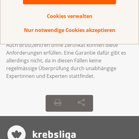
Horgen
Brustzentrum Hirslanden-Zürichsee
, Standort See-
Spital, Horgen
Brustzentrum USZ-See
, Standort Universitätsspital
Cookies verwalten
Zürich
Zürich
Männedorf
Brustzentrum USZ-See
, Standort Spital Männedorf
Nur notwendige Cookies akzeptieren
Auch Brustzentren ohne Zertifikat können diese
Anforderungen erfüllen. Eine Garantie dafür gibt es
allerdings nicht, da in diesen Fällen keine
regelmässige Überprüfung durch unabhängige
Expertinnen und Experten stattfindet.