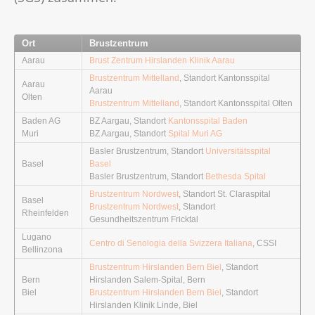
Ort
Brustzentrum
Aarau
Brust Zentrum Hirslanden Klinik Aarau
Brustzentrum Mittelland
, Standort Kantonsspital
Aarau
Aarau
Olten
Brustzentrum Mittelland
, Standort Kantonsspital Olten
Baden AG
BZ Aargau, Standort
Kantonsspital Baden
Muri
BZ Aargau, Standort
Spital Muri AG
Basler Brustzentrum, Standort
Universitätsspital
Basel
Basel
Basler Brustzentrum, Standort
Bethesda Spital
Brustzentrum Nordwest
, Standort St. Claraspital
Basel
Brustzentrum Nordwest
, Standort
Rheinfelden
Gesundheitszentrum Fricktal
Lugano
Centro di Senologia della Svizzera Italiana
, CSSI
Bellinzona
Brustzentrum Hirslanden Bern Biel
, Standort
Bern
Hirslanden Salem-Spital, Bern
Biel
Brustzentrum Hirslanden Bern Biel
, Standort
Hirslanden Klinik Linde, Biel