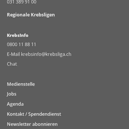
031 389 91 00
überprüfen, ob die genannten
komplementärmedizinischen
Regionale Krebsligen
Massnahmen für Sie geeignet
sind. Auf der Liste der
Mitglieder des Swiss Network
KrebsInfo
for Integrative Oncology
0800 11 88 11
können Sie eine wohnortnahe
Anlaufstelle suchen.
E-Mail
krebsinfo@krebsliga.ch
Chat
Medienstelle
Jobs
Agenda
Kontakt / Spendendienst
Newsletter abonnieren