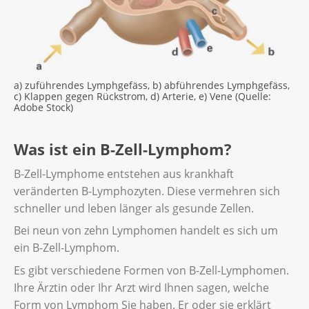
Schleimhäuten.
B-Lymphozyten produzieren Antikörper.
Die Antikörper bekämpfen Bakterien,
Viren und Pilze.
T-Lymphozyten zerstören gesunde Zellen,
in deren Kern ein Erreger eingedrungen
a) zuführendes Lymphgefäss, b) abführendes Lymphgefäss,
c) Klappen gegen Rückstrom, d) Arterie, e) Vene (Quelle:
ist.
Adobe Stock)
NK-Lymphozyten sind «Killerzellen». Sie
greifen kranke oder fremde Zellen an wie
Was ist ein B-Zell-Lymphom?
beispielsweise Krebszellen.
B-Zell-Lymphome entstehen aus krankhaft
veränderten B-Lymphozyten. Diese vermehren sich
schneller und leben länger als gesunde Zellen.
Bei neun von zehn Lymphomen handelt es sich um
ein B-Zell-Lymphom.
Es gibt verschiedene Formen von B-Zell-Lymphomen.
Ihre Ärztin oder Ihr Arzt wird Ihnen sagen, welche
Form von Lymphom Sie haben. Er oder sie erklärt