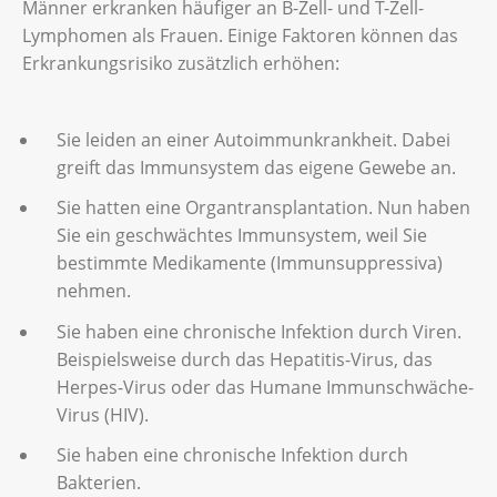
Sie haben Probleme mit der Verdauung.
Männer erkranken häufiger an B-Zell- und T-Zell-
Oder sind mehrere Lymphknoten
Lymphomen als Frauen. Einige Faktoren können das
geschwollen? Gehen Sie zu einer Ärztin oder
Flecken mit erhabener oder schuppiger
Ihnen ist schlecht oder Sie müssen
Erkrankungsrisiko zusätzlich erhöhen:
zu einem Arzt.
Haut, die jucken können
erbrechen.
dunkle oder helle Flecken, die
Ihr Bauch, Ihr Gesicht, Ihre Milz oder Ihre
andersfarbig sind als die Haut um sie
Sie leiden an einer Autoimmunkrankheit. Dabei
Leber schwellen an.
herum
greift das Immunsystem das eigene Gewebe an.
Sie haben Kopfschmerzen.
feste Knötchen auf der Haut, die
Sie hatten eine Organtransplantation. Nun haben
Sie haben Sehstörungen.
aufbrechen können
Sie ein geschwächtes Immunsystem, weil Sie
Sie haben Probleme beim Sprechen.
bestimmte Medikamente (Immunsuppressiva)
Schwellungen unter der Haut
nehmen.
Sie haben oft Infektionen.
Sie haben eine chronische Infektion durch Viren.
Beispielsweise durch das Hepatitis-Virus, das
Herpes-Virus oder das Humane Immunschwäche-
Virus (HIV).
Sie haben eine chronische Infektion durch
Bakterien.