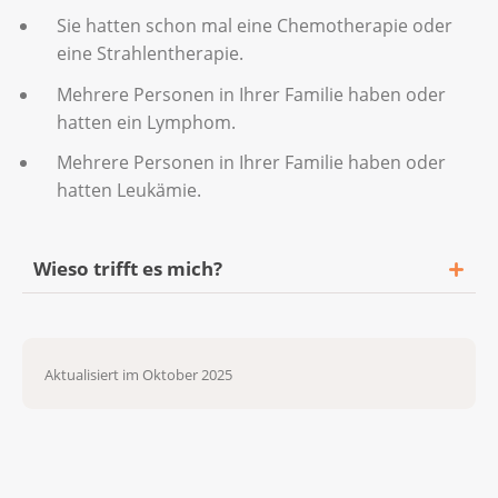
Sie hatten schon mal eine Chemotherapie oder
eine Strahlentherapie.
Mehrere Personen in Ihrer Familie haben oder
hatten ein Lymphom.
Mehrere Personen in Ihrer Familie haben oder
hatten Leukämie.
Wieso trifft es mich?
Auch wer gesund lebt oder jung ist, kann
Krebs bekommen. Ob jemand an Krebs
Aktualisiert im Oktober 2025
erkrankt oder nicht, ist teilweise Zufall.
Beschäftigt Sie die Frage, warum gerade Sie
an Krebs erkrankt sind? In der
Broschüre
«Wenn auch die Seele leidet»
finden Sie mehr