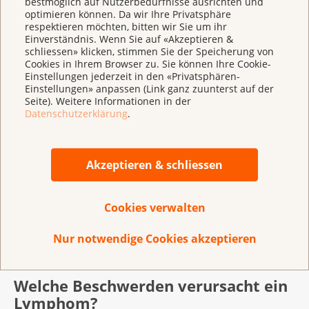
bestmöglich auf Nutzerbedürfnisse ausrichten und
schneller und leben länger als gesunde Zellen.
optimieren können. Da wir Ihre Privatsphäre
respektieren möchten, bitten wir Sie um ihr
T-Zell-Lymphome sind selten: Nur eines von zehn
Einverständnis. Wenn Sie auf «Akzeptieren &
schliessen» klicken, stimmen Sie der Speicherung von
Lymphomen ist ein T-Zell-Lymphom.
Cookies in Ihrem Browser zu. Sie können Ihre Cookie-
Es gibt verschiedene Formen von T-Zell-Lymphomen.
Einstellungen jederzeit in den «Privatsphären-
Einstellungen» anpassen (Link ganz zuunterst auf der
Ihre Ärztin oder Ihr Arzt wird Ihnen sagen, welche
Seite). Weitere Informationen in der
Form von Lymphom Sie haben. Er oder sie erklärt
Datenschutzerklärung
.
Ihnen, was die Besonderheiten dieses Lymphoms
sind.
Akzeptieren & schliessen
Häufige T-Zell-Lymphome sind beispielsweise das
Grosszellige T-Zell-Lymphom, das
Angioimmunoblastische T-Zell-Lymphom, die T-
Cookies verwalten
Prolymphozytäre Leukämie oder das Kutane T-Zell-
Lymphom.
Nur notwendige Cookies akzeptieren
Welche Beschwerden verursacht ein
Lymphom?