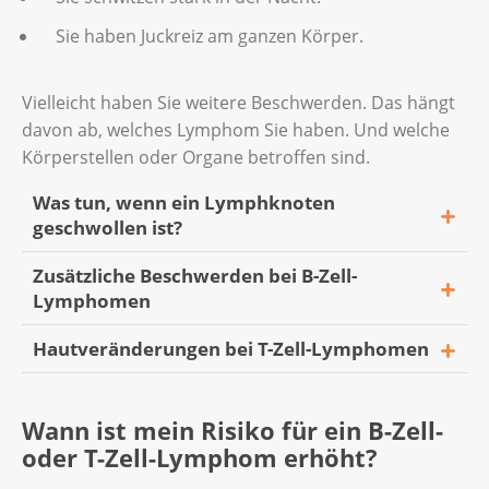
Sie haben Juckreiz am ganzen Körper.
Vielleicht haben Sie weitere Beschwerden. Das hängt
davon ab, welches Lymphom Sie haben. Und welche
Körperstellen oder Organe betroffen sind.
Was tun, wenn ein Lymphknoten
geschwollen ist?
Zusätzliche Beschwerden bei B-Zell-
Geschwollene Lymphknoten bedeuten nicht
Lymphomen
gleich, dass Sie ein Lymphom haben. Die
Lymphknoten am Hals beispielsweise können
Hautveränderungen bei T-Zell-Lymphomen
Mögliche Beschwerden bei einem B-Zell-
wegen einer Erkältung oder einer anderen
Lymphom sind beispielsweise:
Infektion anschwellen und durchaus
Manche T-Zell-Lymphome verursachen
Schmerzen verursachen.
Wann ist mein Risiko für ein B-Zell-
Sie husten ständig, bekommen schlecht
Hautveränderungen. Sie heissen Kutane T-
oder T-Zell-Lymphom erhöht?
Luft oder haben Schmerzen in der Brust.
Zell-Lymphome und haben verschiedene
Ist bei Ihnen ein Lymphknoten geschwollen?
Formen: