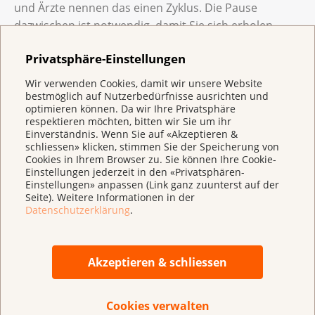
und Ärzte nennen das einen Zyklus. Die Pause
dazwischen ist notwendig, damit Sie sich erholen
können. Die gesamte Chemotherapie besteht
Privatsphäre-Einstellungen
meistens aus mehreren solchen Zyklen.
Wir verwenden Cookies, damit wir unsere Website
bestmöglich auf Nutzerbedürfnisse ausrichten und
Wann wird eine Chemotherapie eingesetzt?
optimieren können. Da wir Ihre Privatsphäre
respektieren möchten, bitten wir Sie um ihr
Die Chemotherapie wird vorwiegend bei Melanomen
Einverständnis. Wenn Sie auf «Akzeptieren &
schliessen» klicken, stimmen Sie der Speicherung von
im fortgeschrittenen Krankheitsstadium eingesetzt.
Cookies in Ihrem Browser zu. Sie können Ihre Cookie-
Also meist dann, wenn eine Immuntherapie oder eine
Einstellungen jederzeit in den «Privatsphären-
zielgerichtete Therapie nicht mehr wirkt. Sie wird auch
Einstellungen» anpassen (Link ganz zuunterst auf der
Seite). Weitere Informationen in der
zur Linderung von Beschwerden eingesetzt.
Datenschutzerklärung
.
Welche Beschwerden und Nebenwirkungen
kann ich bekommen?
Akzeptieren & schliessen
Neben der Wirkung auf die Krebszellen schädigt die
Cookies verwalten
Chemotherapie auch gesunde Zellen. Dies ist die