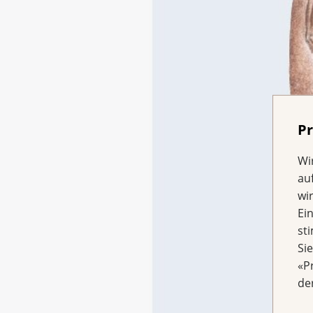
Pr
Wi
au
wi
Ei
st
Si
«P
de