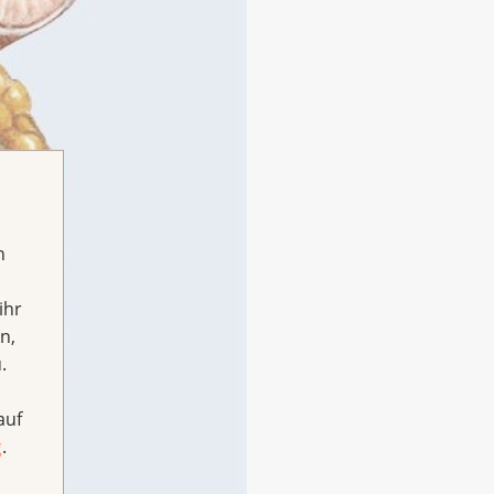
h
ihr
n,
.
auf
g
.