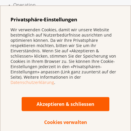
Operation
Strahlentherapie
Privatsphäre-Einstellungen
Chemotherapie
Wir verwenden Cookies, damit wir unsere Website
bestmöglich auf Nutzerbedürfnisse ausrichten und
optimieren können. Da wir Ihre Privatsphäre
respektieren möchten, bitten wir Sie um ihr
Broschüre
Einverständnis. Wenn Sie auf «Akzeptieren &
schliessen» klicken, stimmen Sie der Speicherung von
Cookies in Ihrem Browser zu. Sie können Ihre Cookie-
Weichteilkrebs - Weichteilsarkome
Einstellungen jederzeit in den «Privatsphären-
Einstellungen» anpassen (Link ganz zuunterst auf der
Broschüre im Shop bestellen
Seite). Weitere Informationen in der
Datenschutzerklärung
.
Akzeptieren & schliessen
Cookies verwalten