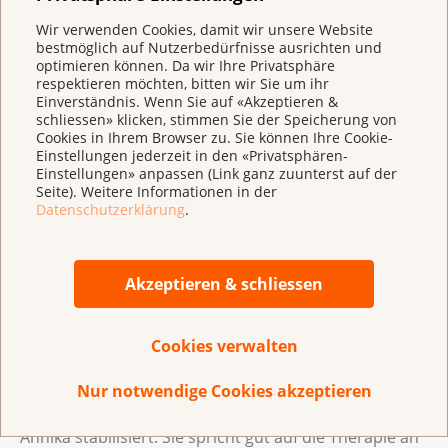
Wir verwenden Cookies, damit wir unsere Website
bestmöglich auf Nutzerbedürfnisse ausrichten und
optimieren können. Da wir Ihre Privatsphäre
respektieren möchten, bitten wir Sie um ihr
Annika war für Erwerbsausfall versichert − ausser bei Brustkrebs.
Einverständnis. Wenn Sie auf «Akzeptieren &
schliessen» klicken, stimmen Sie der Speicherung von
Cookies in Ihrem Browser zu. Sie können Ihre Cookie-
Bis auf politischer Ebene Bewegung in die Sache
Einstellungen jederzeit in den «Privatsphären-
kommt, wird es noch eine Weile dauern. Eine Motion
Einstellungen» anpassen (Link ganz zuunterst auf der
fordert die Einführung einer obligatorischen
Seite). Weitere Informationen in der
Datenschutzerklärung
.
Taggeldversicherung. Arbeitgeber wären damit
verpflichtet, ihre Mitarbeitenden für den
Erwerbsausfall bei Krankheit zu versichern. Der
Akzeptieren & schliessen
Ständerat hat jedoch den Bundesrat beauftragt,
zuerst einen entsprechenden Bericht zu verfassen.
Cookies verwalten
Ungleiche Behandlung
Nur notwendige Cookies akzeptieren
Heute hat sich die gesundheitliche Situation von
Annika stabilisiert. Sie spricht gut auf die Therapie an