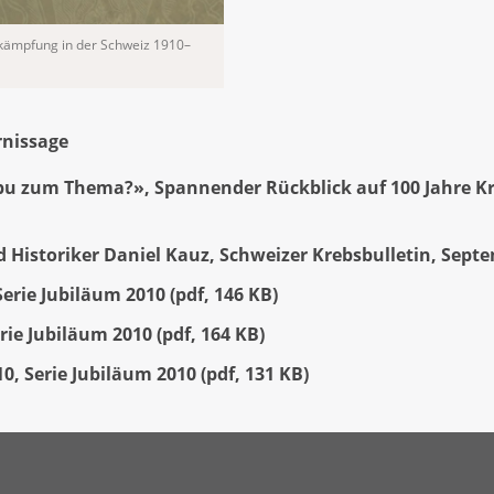
ämpfung in der Schweiz 1910–
rnissage
u zum Thema?», Spannender Rückblick auf 100 Jahre K
 Historiker Daniel Kauz, Schweizer Krebsbulletin, Sept
 Serie Jubiläum 2010
(
pdf
,
146 KB
)
Serie Jubiläum 2010
(
pdf
,
164 KB
)
10, Serie Jubiläum 2010
(
pdf
,
131 KB
)