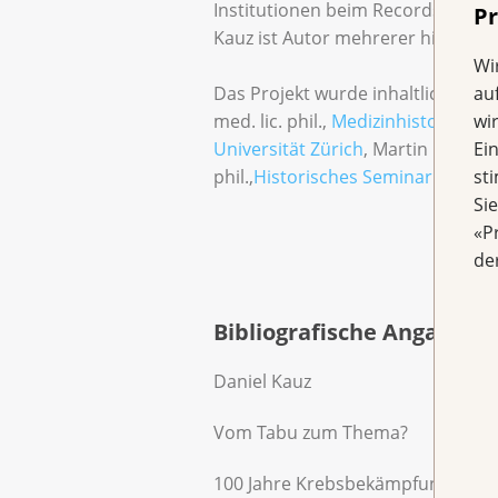
Institutionen beim Records- und
Pr
Kauz ist Autor mehrerer historisc
Wi
Das Projekt wurde inhaltlich betre
au
med. lic. phil.,
Medizinhistorische
wi
Universität Zürich
, Martin Lengwile
Ei
phil.,
Historisches Seminar der Uni
st
Si
«P
de
Bibliografische Angaben
Daniel Kauz
Vom Tabu zum Thema?
100 Jahre Krebsbekämpfung in de