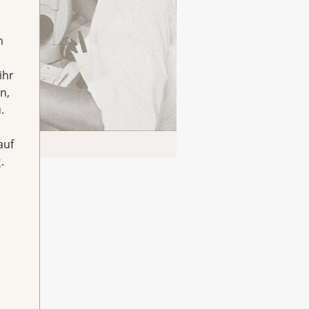
h
ihr
n,
.
auf
g
.