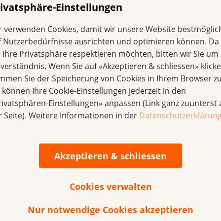
 Wissensmanagement. Daniel
ivatsphäre-Einstellungen
her Publikationen.
r verwenden Cookies, damit wir unsere Website bestmöglic
ut von Iris Ritzmann, PD Dr.
f Nutzerbedürfnisse ausrichten und optimieren können. Da
s Institut und Museum der
r Ihre Privatsphäre respektieren möchten, bitten wir Sie um 
r, Prof. Dr.
nverständnis. Wenn Sie auf «Akzeptieren & schliessen» klicke
versität Basel
und Fokus AG.
immen Sie der Speicherung von Cookies in Ihrem Browser zu
e können Ihre Cookie-Einstellungen jederzeit in den
rivatsphären-Einstellungen» anpassen (Link ganz zuunterst 
Forscher blickt durch Mikroskop
r Seite). Weitere Informationen in der
Datenschutzerklärun
Akzeptieren & schliessen
Cookies verwalten
Nur notwendige Cookies akzeptieren
r Schweiz 1910–2010