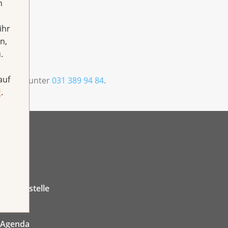
h
ihr
n,
.
auf
fonisch unter
031 389 94 84
.
g
.
Medienstelle
Jobs
Agenda