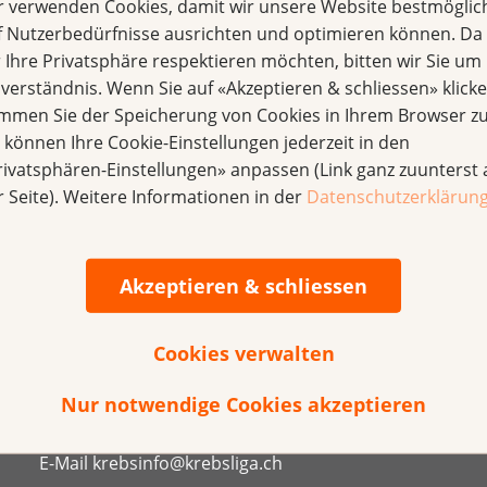
r verwenden Cookies, damit wir unsere Website bestmöglic
f Nutzerbedürfnisse ausrichten und optimieren können. Da
r Ihre Privatsphäre respektieren möchten, bitten wir Sie um 
nverständnis. Wenn Sie auf «Akzeptieren & schliessen» klicke
immen Sie der Speicherung von Cookies in Ihrem Browser zu
en Angaben!
e können Ihre Cookie-Einstellungen jederzeit in den
rivatsphären-Einstellungen» anpassen (Link ganz zuunterst 
eichen Sie uns per Mail an
spenden@krebsliga.ch
oder tele
r Seite). Weitere Informationen in der
Datenschutzerklärun
Akzeptieren & schliessen
Direkt spenden
IBAN CH 95 0900 0000 3000 4843 9
Cookies verwalten
KrebsInfo
Nur notwendige Cookies akzeptieren
0800 11 88 11
E-Mail
krebsinfo@krebsliga.ch