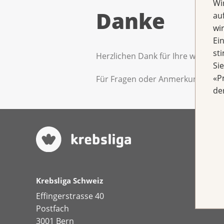
Wi
Danke
au
wi
Ei
st
Herzlichen Dank für Ihre wertvoll
Si
«P
Für Fragen oder Anmerkungen err
de
Krebsliga Schweiz
Effingerstrasse 40
Postfach
3001 Bern