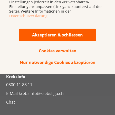
Einstellungen jederzeit in den «Privatsphären-
Einstellungen» anpassen (Link ganz zuunterst auf der
Seite). Weitere Informationen in der
Datenschutzerklärung
.
Krebsliga Schweiz
Effingerstrasse 40
Postfach
Akzeptieren & schliessen
3001 Bern
031 389 91 00
Cookies verwalten
Regionale Krebsligen
Nur notwendige Cookies akzeptieren
KrebsInfo
0800 11 88 11
E-Mail
krebsinfo@krebsliga.ch
Chat