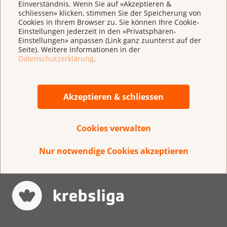
Einverständnis. Wenn Sie auf «Akzeptieren &
schliessen» klicken, stimmen Sie der Speicherung von
Cookies in Ihrem Browser zu. Sie können Ihre Cookie-
Weitere Informationen
Einstellungen jederzeit in den «Privatsphären-
Einstellungen» anpassen (Link ganz zuunterst auf der
Informationen über Krebs für Jugendliche
Seite). Weitere Informationen in der
Datenschutzerklärung
.
Über KrebsInfo
Akzeptieren & schliessen
Datenschutzhinweis
Wir verwenden Ihre Daten nur, um Sie rund
Cookies verwalten
um das Thema Krebs zu beraten. Bitte
beachten Sie, dass Sie mit dem Start der
Nur notwendige Cookies akzeptieren
Chatberatung unsere
Datenschutzbestimmungen, unsere AGB
sowie die Datenschutzbestimmungen von
Userlike zur Kenntnis nehmen. Detaillierte
Informationen zum Umgang mit Ihren
Personendaten erhalten Sie unter: