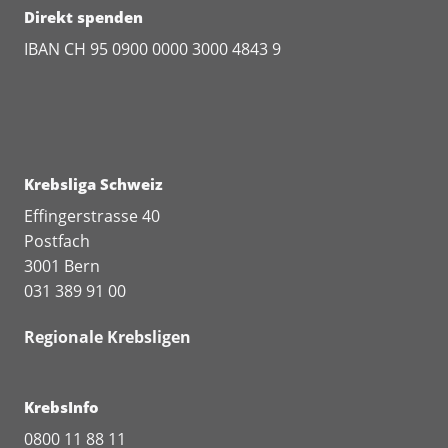
Direkt spenden
IBAN CH 95 0900 0000 3000 4843 9
www.krebsliga.ch/datenschutz
www.krebsliga.ch/agb
Datenschutzerklärung Userlike
Krebsliga Schweiz
Effingerstrasse 40
Postfach
3001 Bern
031 389 91 00
Regionale Krebsligen
KrebsInfo
0800 11 88 11