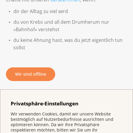
dir der Alltag zu viel wird
du von Krebs und all dem Drumherum nur
«Bahnhof» verstehst
du keine Ahnung hast, was du jetzt eigentlich tun
sollst
Wir sind offline
Gemeinsam finden wir Lösungen. Telefonisch
Privatsphäre-Einstellungen
erreichst du uns unter
0800 11 88 11
oder per Mail an
krebsinfo@krebsliga.ch
​​​​​​​.
Wir verwenden Cookies, damit wir unsere Website
bestmöglich auf Nutzerbedürfnisse ausrichten und
optimieren können. Da wir Ihre Privatsphäre
respektieren möchten, bitten wir Sie um ihr