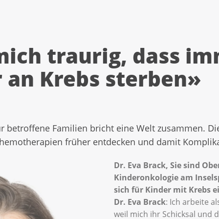
ich traurig, dass i
r an Krebs sterben»
ür betroffene Familien bricht eine Welt zusammen. Die
 Chemotherapien früher entdecken und damit Komplika
Dr. Eva Brack, Sie sind Obe
Kinderonkologie am Inselsp
sich für Kinder mit Krebs 
Dr. Eva Brack
: Ich arbeite a
weil mich ihr Schicksal und d