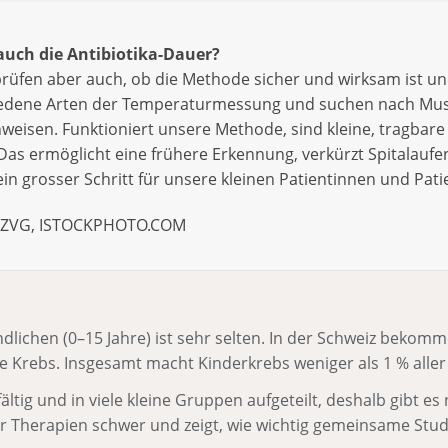
auch die Antibiotika-Dauer?
rüfen aber auch, ob die Methode sicher und wirksam ist und
hiedene Arten der Temperaturmessung und suchen nach Muste
nweisen. Funktioniert unsere Methode, sind kleine, tragba
. Das ermöglicht eine frühere Erkennung, verkürzt Spitalaufe
ein grosser Schritt für unsere kleinen Patientinnen und Pati
os: ZVG, ISTOCKPHOTO.COM
dlichen (0–15 Jahre) ist sehr selten. In der Schweiz bekom
e Krebs. Insgesamt macht Kinderkrebs weniger als 1 % aller
ältig und in viele kleine Gruppen aufgeteilt, deshalb gibt es
r Therapien schwer und zeigt, wie wichtig gemeinsame Stud