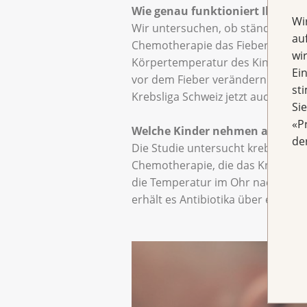
Wie genau funktioniert Ihre F
Wi
Wir untersuchen, ob ständiges F
au
Chemotherapie das Fieber früher e
wi
Körpertemperatur des Kindes misst
Ei
vor dem Fieber verändern. Ein zwe
st
Krebsliga Schweiz jetzt auch uns
Si
«P
Welche Kinder nehmen an der St
de
Die Studie untersucht krebskrank
Chemotherapie, die das Knochenm
die Temperatur im Ohr nach. Über
erhält es Antibiotika über eine In