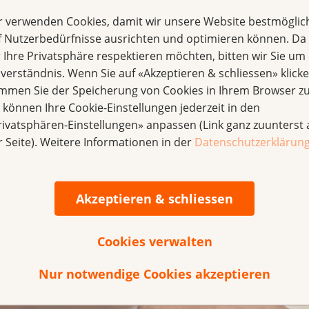
orschung zur Temperaturüberwachung?
r verwenden Cookies, damit wir unsere Website bestmöglic
iebermessen mit automatischen Alarmen bei Kindern unter
f Nutzerbedürfnisse ausrichten und optimieren können. Da
rkennt. Wir verwenden ein kleines, tragbares Gerät, das fo
r Ihre Privatsphäre respektieren möchten, bitten wir Sie um 
. Zusätzlich analysieren wir, wie sich Vitaldaten wie Blut
nverständnis. Wenn Sie auf «Akzeptieren & schliessen» klicke
ites tragbares Gerät erfasst diese Daten. Ich bin sehr dan
immen Sie der Speicherung von Cookies in Ihrem Browser zu
er Forschungsprojekt möglich machen.
e können Ihre Cookie-Einstellungen jederzeit in den
rivatsphären-Einstellungen» anpassen (Link ganz zuunterst 
udie teil?
r Seite). Weitere Informationen in der
Datenschutzerklärun
e Kinder und Jugendliche zwischen einem Monat und 18 Jahr
ark schwächt und das Immunsystem stark beeinträchtigt. B
steigt diese einen Wert von meist 38,5 Grad, muss das Kind
Akzeptieren & schliessen
fusion.
Cookies verwalten
Nur notwendige Cookies akzeptieren