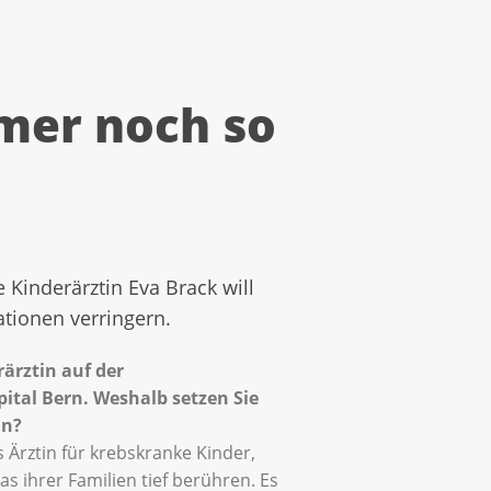
mmer noch so
 Kinderärztin Eva Brack will
tionen verringern.
rärztin auf der
ital Bern. Weshalb setzen Sie
ein?
ls Ärztin für krebskranke Kinder,
as ihrer Familien tief berühren. Es