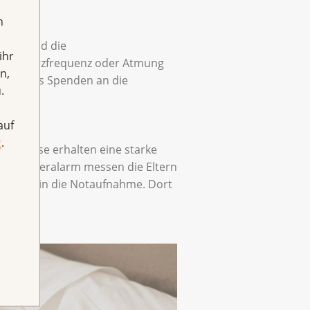
h
rtlaufend die
ihr
druck, Herzfrequenz oder Atmung
n,
kbar, dass Spenden an die
.
auf
g
.
en. Diese erhalten eine starke
ei Fieberalarm messen die Eltern
 sofort in die Notaufnahme. Dort