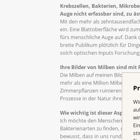
Krebszellen, Bakterien, Mikroben
Auge nicht erfassbar sind, zu 
Mit den mehr als zehntausendfach
ein. Eine Blattoberfläche wird z
fürs menschliche Auge auf. Dank 
breite Publikum plötzlich für Din
solch optischen Inputs Forschun
Ihre Bilder von Milben sind mit
Die Milben auf meinen Bildern sehe
mehr als eine Million Milbenarten
Pr
Zimmerpflanzen ruinieren. Doch es
Prozesse in der Natur ihren Lauf n
Wi
au
Wie wichtig ist dieser Aspekt de
wi
Ich möchte den Menschen zeigen, 
Ei
Bakterienarten zu finden, die für 
st
bewusst, dass in uns rund 1,5 Kil