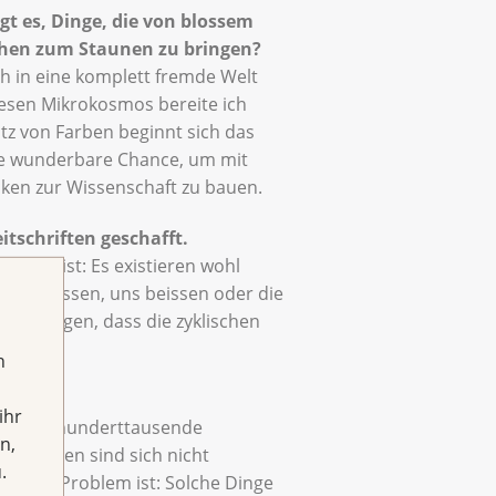
gt es, Dinge, die von blossem
schen zum Staunen zu bringen?
h in eine komplett fremde Welt
iesen Mikrokosmos bereite ich
tz von Farben beginnt sich das
Eine wunderbare Chance, um mit
ken zur Wissenschaft zu bauen.
tschriften geschafft.
. Fakt ist: Es existieren wohl
hinterlassen, uns beissen oder die
für sorgen, dass die zyklischen
h
ihr
ikrobiom hunderttausende
n,
n Menschen sind sich nicht
.
en. Das Problem ist: Solche Dinge