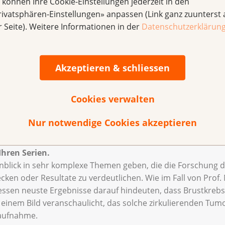
e können Ihre Cookie-Einstellungen jederzeit in den
 sehen. Und was wir nicht sehen, bleibt uns fremd und macht
rivatsphären-Einstellungen» anpassen (Link ganz zuunterst 
me bereiten. Mit meiner Arbeit möchte ich den Menschen d
r Seite). Weitere Informationen in der
Datenschutzerklärun
 dem REM glänzt zum Beispiel das Mikrobiom, wie es in de
rukturen.
Akzeptieren & schliessen
e Recherche voraus, oft arbeite ich eng mit Fachleuten aus
n für etwas, die mich nicht mehr loslässt – wie bei den Schm
Cookies verwalten
nd der Krebsforschung Schweiz sind Eier des Kohlweisslings
 komplexen Belüftungssystem ausgestattet sind, um die 
Nur notwendige Cookies akzeptieren
Ihren Serien.
blick in sehr komplexe Themen geben, die die Forschung der
ecken oder Resultate zu verdeutlichen. Wie im Fall von Prof. 
dessen neuste Ergebnisse darauf hindeuten, dass Brustkrebs
t einem Bild veranschaulicht, das solche zirkulierenden Tu
taufnahme.