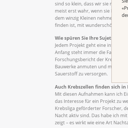
Si
sind so klein, dass wir sie nicht
«P
meist erst wahr, wenn sie Proble
de
dem winzig Kleinen nehmen. Unter
finden ist, mit wunderschönen St
Wie spüren Sie Ihre Sujets auf?
Jedem Projekt geht eine intensiv
Anfang steht immer die Faszinatio
Forschungsbericht der Krebsliga u
Bauwerke anmuten und mit einem
Sauerstoff zu versorgen.
Auch Krebszellen finden sich in 
Mit diesen Aufnahmen kann ich Ein
das Interesse für ein Projekt zu w
Krebsliga geförderter Forscher, 
Nacht aktiv sind. Das habe ich mi
zeigt – es wirkt wie eine Art Nach