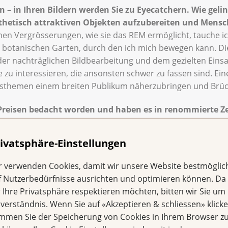
 – in Ihren Bildern werden Sie zu Eyecatchern. Wie gelin
ästhetisch attraktiven Objekten aufzubereiten und Men
en Vergrösserungen, wie sie das REM ermöglicht, tauche ic
um botanischen Garten, durch den ich mich bewegen kann. D
der nachträglichen Bildbearbeitung und dem gezielten Einsa
ge zu interessieren, die ansonsten schwer zu fassen sind. 
gsthemen einem breiten Publikum näherzubringen und Brüc
 Preisen bedacht worden und haben es in renommierte Zei
n nicht so aus, wie sie sich die meisten Menschen vorstellen
 auf der Welt. Wir nehmen aber nur jene wahr, die Schäden 
ivatsphäre-Einstellungen
 gibt auch Milben, die das Laub im Herbst zersetzen und da
ehmen. Für diese Vielfalt will ich ein Bewusstsein schaffen.
r verwenden Cookies, damit wir unsere Website bestmöglic
f Nutzerbedürfnisse ausrichten und optimieren können. Da
r Aufklärung und Sensibilisierung in Ihrer Arbeit?
r Ihre Privatsphäre respektieren möchten, bitten wir Sie um 
was alles da ist. So sind zum Beispiel im menschlichen M
nverständnis. Wenn Sie auf «Akzeptieren & schliessen» klicke
die Gesundheit eine ganz zentrale Rolle spielen. Die meiste
immen Sie der Speicherung von Cookies in Ihrem Browser zu
ogramm Bakterien aktiv sind. Ohne sie könnten wir nicht leb