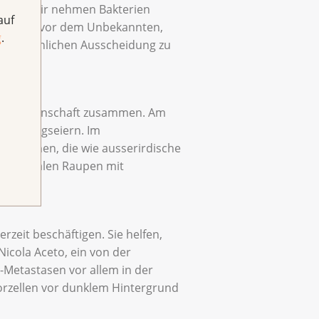
 Angst. Wir nehmen Bakterien
auf
ie Angst vor dem Unbekannten,
g
.
r menschlichen Ausscheidung zu
 der Wissenschaft zusammen. Am
etterlingseiern. Im
 zu sehen, die wie ausserirdische
embryonalen Raupen mit
zeit beschäftigen. Sie helfen,
Nicola Aceto, ein von der
-Metastasen vor allem in der
morzellen vor dunklem Hintergrund