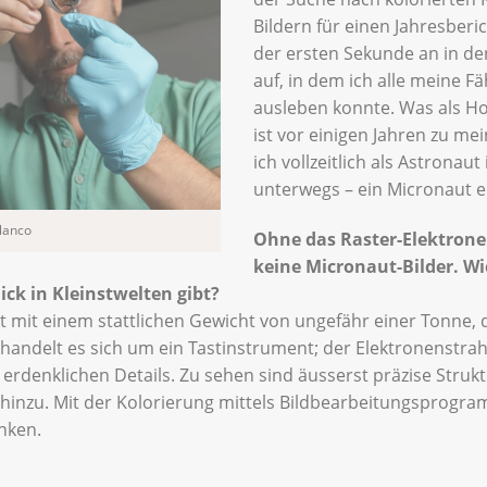
Bildern für einen Jahresberi
der ersten Sekunde an in den
auf, in dem ich alle meine F
ausleben konnte. Was als H
ist vor einigen Jahren zu m
ich vollzeitlich als Astronau
unterwegs – ein Micronaut 
Blanco
Ohne das
Raster-Elektron
keine Micronaut-Bilder. W
ick in Kleinstwelten gibt?
ät mit einem stattlichen Gewicht von ungefähr einer Tonne,
 handelt es sich um ein Tastinstrument; der Elektronenstrahl 
n erdenklichen Details. Zu sehen sind äusserst präzise Struk
t hinzu. Mit der Kolorierung mittels Bildbearbeitungsprogr
enken.