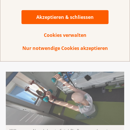
mit Krebs hilft. Wir führen unser Projekt direkt vor Ort
während der Behandlung durch. Damit möchten wir
Akzeptieren & schliessen
den Kindern den Klinikalltag etwas erleichtern und sie
möglichst frühzeitig fördern. Da wir die
Bewegungstherapien in den Abteilungen für
Cookies verwalten
pädiatrische Hämatologie und Onkologie der Kinder
spitäler Bern sowie Basel machen, sind Kinder mit
Nur notwendige Cookies akzeptieren
Leukämie die grösste Gruppe.