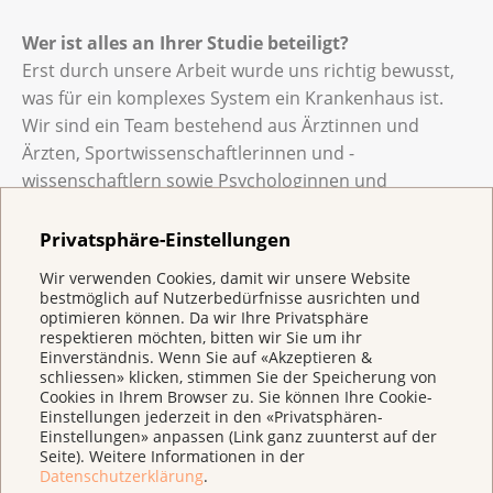
Wer ist alles an Ihrer Studie beteiligt?
Erst durch unsere Arbeit wurde uns richtig bewusst,
was für ein komplexes System ein Krankenhaus ist.
Wir sind ein Team bestehend aus Ärztinnen und
Ärzten, Sportwissenschaftlerinnen und -
wissenschaftlern sowie Psychologinnen und
Psychologen. Unsere Bewegungs- und
Sporttherapeutin ist täglich mit grossem Engagement
Privatsphäre-Einstellungen
vor Ort und stellt einen engen Kontakt zwischen den
Wir verwenden Cookies, damit wir unsere Website
Kindern, den Eltern und den Fachpersonen im Spital
bestmöglich auf Nutzerbedürfnisse ausrichten und
her.
optimieren können. Da wir Ihre Privatsphäre
respektieren möchten, bitten wir Sie um ihr
Einverständnis. Wenn Sie auf «Akzeptieren &
Wie gehen Sie für Ihr Projekt konkret vor?
schliessen» klicken, stimmen Sie der Speicherung von
In unserem Forschungsprojekt, das von der Krebsliga
Cookies in Ihrem Browser zu. Sie können Ihre Cookie-
Einstellungen jederzeit in den «Privatsphären-
Schweiz unterstützt wird, schauen wir, ob eine
Einstellungen» anpassen (Link ganz zuunterst auf der
gezielte Bewegungs- und Sporttherapie den
Seite). Weitere Informationen in der
Datenschutzerklärung
.
kognitiven Leistungen von Kindern und Jugendlichen