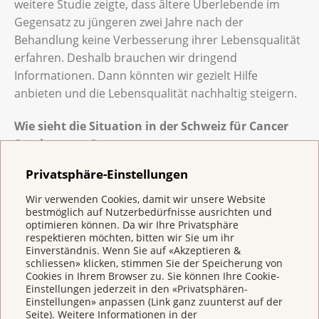
weitere Studie zeigte, dass ältere Überlebende im
Gegensatz zu jüngeren zwei Jahre nach der
Behandlung keine Verbesserung ihrer Lebensqualität
erfahren. Deshalb brauchen wir dringend
Informationen. Dann könnten wir gezielt Hilfe
anbieten und die Lebensqualität nachhaltig steigern.
Wie sieht die Situation in der Schweiz für Cancer
Survivors aus?
Die Diagnose und die Behandlung von Brustkrebs im
Privatsphäre-Einstellungen
Frühstadium sind in der Schweiz sehr gut. Wir
müssen aber die Unterstützung für Überlebende,
Wir verwenden Cookies, damit wir unsere Website
bestmöglich auf Nutzerbedürfnisse ausrichten und
besonders ältere, nach dieser herausfordernden Zeit
optimieren können. Da wir Ihre Privatsphäre
verbessern.
respektieren möchten, bitten wir Sie um ihr
Einverständnis. Wenn Sie auf «Akzeptieren &
schliessen» klicken, stimmen Sie der Speicherung von
Weshalb wurden ältere Cancer Survivors bislang zu
Cookies in Ihrem Browser zu. Sie können Ihre Cookie-
wenig beachtet?
Einstellungen jederzeit in den «Privatsphären-
Der medizinische Fortschritt in den letzten 10 bis 15
Einstellungen» anpassen (Link ganz zuunterst auf der
Seite). Weitere Informationen in der
Jahren hat die Überlebensrate bei ernsten