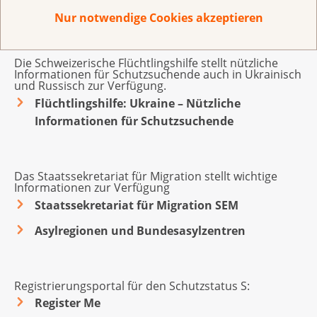
Krebs auch auf Ukrainisch und Russisch.
Weitere Informationen
Krebsliga Aargau
Nur notwendige Cookies akzeptieren
Möchten Sie sich vor Ort beraten lassen? Die
Krebsliga beider Basel
kantonalen und regionalen Krebsligen
bieten
Krebsliga Bern
Beratungen auf Englisch, Deutsch,
Klären Sie das vorher mit Ihrem Kanton ab.
Die Schweizerische Flüchtlingshilfe stellt nützliche
Französisch oder Italienisch an.
Informationen für Schutzsuchende auch in Ukrainisch
Krebsliga Freiburg
und Russisch zur Verfügung.
Ligue genevoise contre le cancer
Flüchtlingshilfe: Ukraine – Nützliche
Informationen für Schutzsuchende
Krebsliga Graubünden
Ligue jurassienne contre le cancer
Ligue neuchâteloise contre le cancer
Das Staatssekretariat für Migration stellt wichtige
Informationen zur Verfügung
Krebsliga Ostschweiz
Staatssekretariat für Migration SEM
Krebsliga Schaffhausen
Asylregionen und Bundesasylzentren
Krebsliga Solothurn
Krebsliga Thurgau
Lega cancro Ticino
Registrierungsportal für den Schutzstatus S:
Register Me
Ligue vaudoise contre le cancer