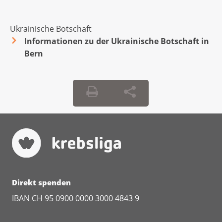
Krebsliga Wallis
Krebsliga Zentralschweiz
Ukrainische Botschaft
Krebsliga Zürich
Informationen zu der Ukrainische Botschaft in
Bern
Krebshilfe Liechtenstein
Direkt spenden
IBAN CH 95 0900 0000 3000 4843 9