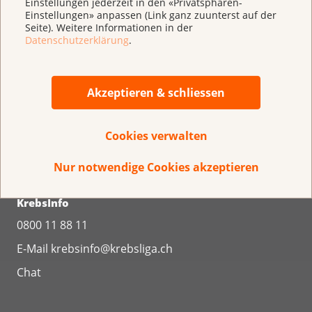
Einstellungen jederzeit in den «Privatsphären-
Einstellungen» anpassen (Link ganz zuunterst auf der
Seite). Weitere Informationen in der
Datenschutzerklärung
.
Krebsliga Schweiz
Effingerstrasse 40
Postfach
Akzeptieren & schliessen
3001 Bern
031 389 91 00
Cookies verwalten
Regionale Krebsligen
Nur notwendige Cookies akzeptieren
KrebsInfo
0800 11 88 11
E-Mail
krebsinfo@krebsliga.ch
Chat