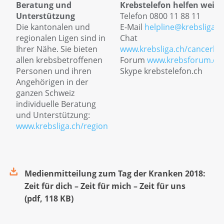
Beratung und
Krebstelefon helfen weite
Unterstützung
Telefon 0800 11 88 11
Die kantonalen und
E-Mail
helpline@krebsliga.c
regionalen Ligen sind in
Chat
Ihrer Nähe. Sie bieten
www.krebsliga.ch/cancerlin
allen krebsbetroffenen
Forum
www.krebsforum.ch
Personen und ihren
Skype krebstelefon.ch
Angehörigen in der
ganzen Schweiz
individuelle Beratung
und Unterstützung:
www.krebsliga.ch/region
Medienmitteilung zum Tag der Kranken 2018:
Zeit für dich – Zeit für mich – Zeit für uns
(
pdf
,
118 KB
)