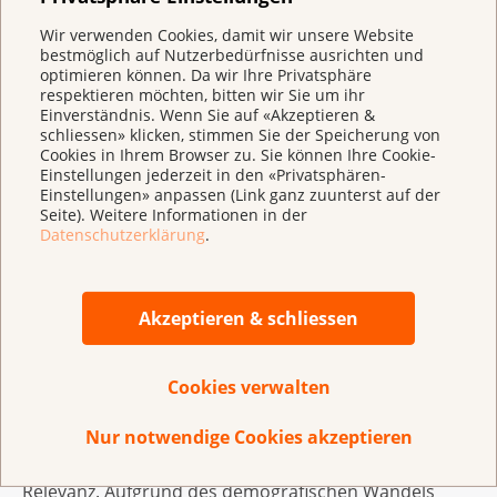
bereitzustellen, um neue Angebote einführen oder
Wir verwenden Cookies, damit wir unsere Website
bereits bestehende weiterentwickeln zu können.
bestmöglich auf Nutzerbedürfnisse ausrichten und
optimieren können. Da wir Ihre Privatsphäre
respektieren möchten, bitten wir Sie um ihr
Das Arbeitsgesetz sieht für die Pflege kranker im
Einverständnis. Wenn Sie auf «Akzeptieren &
Haushalt lebender Familienmitglieder grundsätzlich
schliessen» klicken, stimmen Sie der Speicherung von
Cookies in Ihrem Browser zu. Sie können Ihre Cookie-
drei Tage bezahlte Abwesenheit vor. Längere
Einstellungen jederzeit in den «Privatsphären-
Abwesenheiten oder die Betreuung von Personen aus
Einstellungen» anpassen (Link ganz zuunterst auf der
einem erweiterten Kreis sind jedoch noch nicht
Seite). Weitere Informationen in der
Datenschutzerklärung
.
geregelt. Nun soll eine klare Regelung geschaffen
werden. Der Bundesrat hat die Ausarbeitung einer
Vorlage in Auftrag gegeben. Dies ist ein Schritt in die
Akzeptieren & schliessen
richtige Richtung. Wünschenswert wäre eine
Regelung, welche es Betreuungspersonen erlaubt, im
Arbeitsleben zu bleiben und gleichzeitig ihnen
Cookies verwalten
nahestehende Menschen zu betreuen. Die
Unterstützung und Pflege von Betroffenen durch
Nur notwendige Cookies akzeptieren
Angehörige ist auch von gesundheitspolitischer
Relevanz. Aufgrund des demografischen Wandels