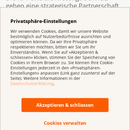
gehen eine strategische Partnerschaft
ein
Privatsphäre-Einstellungen
Wir verwenden Cookies, damit wir unsere Website
03.02.2026
Medienmitteilung
bestmöglich auf Nutzerbedürfnisse ausrichten und
Neue Kampagne der Krebsliga: Wenn
optimieren können. Da wir Ihre Privatsphäre
respektieren möchten, bitten wir Sie um ihr
Krebs Teil des Lebens wird
Einverständnis. Wenn Sie auf «Akzeptieren &
schliessen» klicken, stimmen Sie der Speicherung von
Cookies in Ihrem Browser zu. Sie können Ihre Cookie-
Einstellungen jederzeit in den «Privatsphären-
03.02.2026
Medienmitteilung
Einstellungen» anpassen (Link ganz zuunterst auf der
Weltkrebstag: Für mehr Menschlichkeit
Seite). Weitere Informationen in der
Datenschutzerklärung
.
in der Krebsversorgung
02.12.2025
Medienmitteilung
Akzeptieren & schliessen
Krebs und Taggeldversicherung:
Unsichtbare Hürden beim Zugang zur
Cookies verwalten