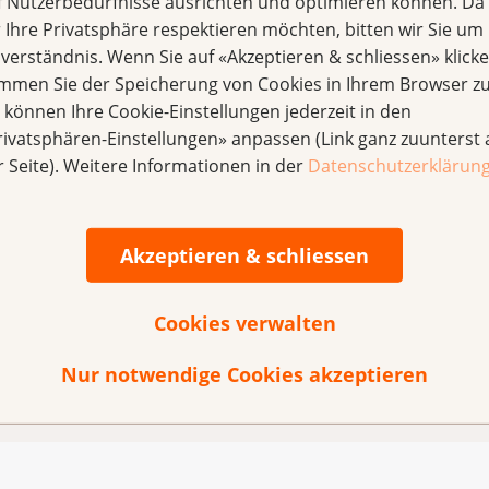
f Nutzerbedürfnisse ausrichten und optimieren können. Da
r Ihre Privatsphäre respektieren möchten, bitten wir Sie um 
 zwei Generationen, die Angst, Mut und Hoffnung teilen, ab
nverständnis. Wenn Sie auf «Akzeptieren & schliessen» klicke
 selbst keine Behandlungen mehr. Er findet aber einen Weg,
immen Sie der Speicherung von Cookies in Ihrem Browser zu
alten.
e können Ihre Cookie-Einstellungen jederzeit in den
rivatsphären-Einstellungen» anpassen (Link ganz zuunterst 
tstehung des Films unterstützt. Mit «Dear Chickens» und we
r Seite). Weitere Informationen in der
Datenschutzerklärun
eine stärkere öffentliche Präsenz für die Situation von Kr
iga informiert, begleitet und unterstützt Menschen währen
en Anliegen gesellschaftlich und politisch stärker Gehör find
Akzeptieren & schliessen
am
:00 Uhr, Kino Canva, Solothurn
Cookies verwalten
00 Uhr, Kino Canva, Solothurn
Nur notwendige Cookies akzeptieren