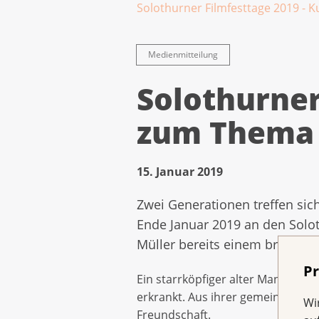
Solothurner Filmfesttage 2019 - 
Medienmitteilung
Solothurner
zum Thema 
15. Januar 2019
Zwei Generationen treffen sich
Ende Januar 2019 an den Solot
Müller bereits einem breiten P
Pr
Ein starrköpfiger alter Mann und 
erkrankt. Aus ihrer gemeinsamen 
Wi
Freundschaft.