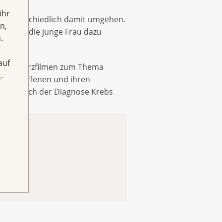
ihr
er unterschiedlich damit umgehen.
n,
 wie er die junge Frau dazu
.
auf
iteren Kurzfilmen zum Thema
g
.
ebsbetroffenen und ihren
d und nach der Diagnose Krebs
en.