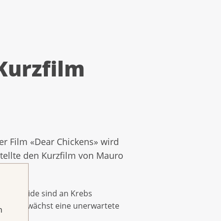
Kurzfilm
Der Film «Dear Chickens» wird
stellte den Kurzfilm von Mauro
ilen. Beide sind an Krebs
lkost erwächst eine unerwartete
h