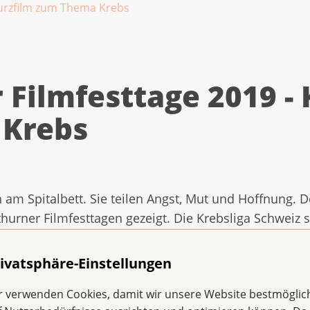
Kurzfilm zum Thema Krebs
 Filmfesttage 2019 - 
Krebs
 am Spitalbett. Sie teilen Angst, Mut und Hoffnung. 
hurner Filmfesttagen gezeigt. Die Krebsliga Schweiz 
ublikum am Zurich Film Festival vor.
ivatsphäre-Einstellungen
eine quengelige Jugendliche müssen sich ein Spitalzimmer te
Abneigung gegen gespielte Fröhlichkeit und schlechte Spita
r verwenden Cookies, damit wir unsere Website bestmöglic