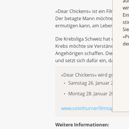
au
wi
«Dear Chickens» ist ein Film über
Ei
Der betagte Mann möchte für sich
st
ermutigen kann, am Leben festzuh
Si
«P
Die Krebsliga Schweiz hat die En
de
Krebs möchte sie Verständnis und 
Angehörigen schaffen. Die Krebsl
und setzt sich dafür ein, dass der
«Dear Chickens» wird gezeigt 
Samstag 26. Januar 2019, 15
Montag 28. Januar 2019, 18:
www.solothurnerfilmtage.ch
Weitere Informationen: