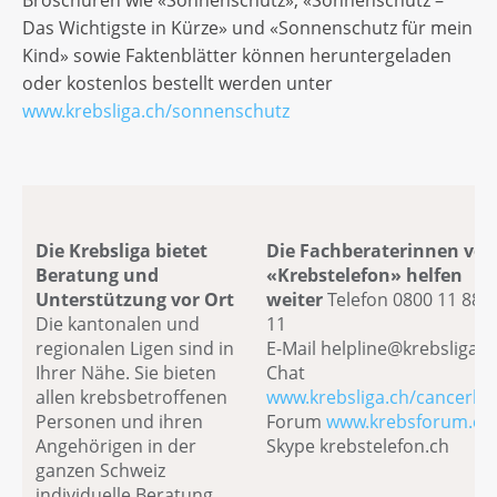
Broschüren wie «Sonnenschutz», «Sonnenschutz –
Das Wichtigste in Kürze» und «Sonnenschutz für mein
Kind» sowie Faktenblätter können heruntergeladen
oder kostenlos bestellt werden unter
www.krebsliga.ch/sonnenschutz
Die Krebsliga bietet
Die Fachberaterinnen vo
Beratung und
«Krebstelefon» helfen
Unterstützung vor Ort
weiter
Telefon 0800 11 88
Die kantonalen und
11
regionalen Ligen sind in
E-Mail helpline@krebsliga.c
Ihrer Nähe. Sie bieten
Chat
allen krebsbetroffenen
www.krebsliga.ch/cancerlin
Personen und ihren
Forum
www.krebsforum.ch
Angehörigen in der
Skype krebstelefon.ch
ganzen Schweiz
individuelle Beratung