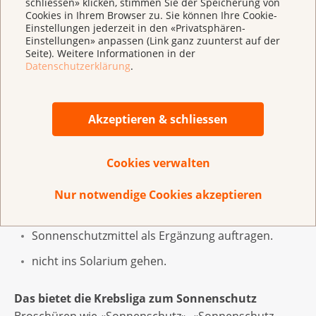
schliessen» klicken, stimmen Sie der Speicherung von
Jahren verändernde, UV-intensive Freizeitverhalten;
Cookies in Ihrem Browser zu. Sie können Ihre Cookie-
Einstellungen jederzeit in den «Privatsphären-
häufige Sonnenurlaube sowie Solariumbesuche. Ein
Einstellungen» anpassen (Link ganz zuunterst auf der
weiterer Grund könnte sein, dass die sehr gute
Seite). Weitere Informationen in der
Datenschutzerklärung
.
medizinische Versorgung in der Schweiz es
ermöglicht, Krebs frühzeitig zu erkennen und sie auch
als Erkrankung zu erfassen (Krebsregister).
Akzeptieren & schliessen
Aus diesen Gründen empfiehlt die Krebsliga:
Cookies verwalten
zwischen 11 und 15 Uhr im Schatten bleiben, denn
dies ist der beste Sonnenschutz.
Nur notwendige Cookies akzeptieren
Hut, Sonnenbrille und Kleider tragen.
Sonnenschutzmittel als Ergänzung auftragen.
nicht ins Solarium gehen.
Das bietet die Krebsliga zum Sonnenschutz