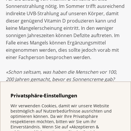
Sonnenstrahlung nötig. Im Sommer trifft ausreichend
indirekte UVB-Strahlung auf unseren Körper, damit
dieser genügend Vitamin D produzieren kann und
keine Mangelerscheinung eintritt. In den weniger
sonnigen Jahreszeiten können Defizite auftreten. Im
Falle eines Mangels können Ergänzungsmittel
eingenommen werden, dies sollte jedoch vorab mit
einer Fachperson besprochen werden.
«Schon seltsam, was haben die Menschen vor 100,
200 Jahren gemacht, bevor es Sonnencreme gab?
Sind die alle an Hautkrebs erkrankt?»
Privatsphäre-Einstellungen
Einerseits lag die Lebenserwartung der Menschen vor
Wir verwenden Cookies, damit wir unsere Website
100 Jahren durchschnittlich bei gerade einmal 45
bestmöglich auf Nutzerbedürfnisse ausrichten und
Jahren. Zum anderen wird vermutet, dass
optimieren können. Da wir Ihre Privatsphäre
respektieren möchten, bitten wir Sie um ihr
verschiedene Faktoren zu mehr
Einverständnis. Wenn Sie auf «Akzeptieren &
Hautkrebserkrankungen beitragen: das sich seit