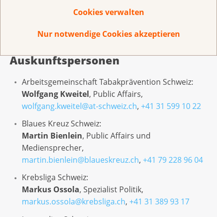
Zusätzliche Ressourcen
Cookies verwalten
HTP-Positionspapier
Nur notwendige Cookies akzeptieren
Auskunftspersonen
Arbeitsgemeinschaft Tabakprävention Schweiz:
Wolfgang Kweitel
, Public Affairs,
wolfgang.kweitel@at-schweiz.ch
,
+41 31 599 10 22
Blaues Kreuz Schweiz:
Martin Bienlein
, Public Affairs und
Mediensprecher,
martin.bienlein@blaueskreuz.ch
,
+41 79 228 96 04
Krebsliga Schweiz:
Markus Ossola
, Spezialist Politik,
markus.ossola@krebsliga.ch
,
+41 31 389 93 17