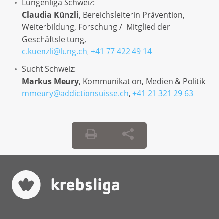
Lungenliga Schweiz:
Claudia Künzli
, Bereichsleiterin Prävention,
Weiterbildung, Forschung / Mitglied der
Geschäftsleitung,
c.kuenzli@lung.ch
,
+41 77 422 49 14
Sucht Schweiz:
Markus Meury
, Kommunikation, Medien & Politik
mmeury@addictionsuisse.ch
,
+41 21 321 29 63