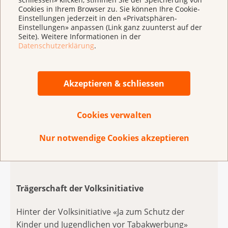
gewährleistet wird, dass Jugendliche weder durch
Cookies in Ihrem Browser zu. Sie können Ihre Cookie-
Nennung der Sponsoren noch durch Events erreicht
Einstellungen jederzeit in den «Privatsphären-
Einstellungen» anpassen (Link ganz zuunterst auf der
werden.
Seite). Weitere Informationen in der
Datenschutzerklärung
.
Es liegt nun am Ständerat, im Sinne des Volkes seinen
Widerstand gegen eine verfassungskonforme
Umsetzung beim Verkaufspersonal aufzugeben und
Akzeptieren & schliessen
umgekehrt an seiner Position bei Zigarren und
Zigarillos festzuhalten.
Cookies verwalten
Nur notwendige Cookies akzeptieren
Trägerschaft der Volksinitiative
Hinter der Volksinitiative «Ja zum Schutz der
Kinder und Jugendlichen vor Tabakwerbung»