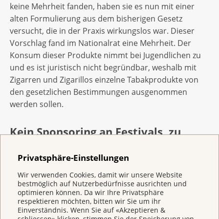
keine Mehrheit fanden, haben sie es nun mit einer
alten Formulierung aus dem bisherigen Gesetz
versucht, die in der Praxis wirkungslos war. Dieser
Vorschlag fand im Nationalrat eine Mehrheit. Der
Konsum dieser Produkte nimmt bei Jugendlichen zu
und es ist juristisch nicht begründbar, weshalb mit
Zigarren und Zigarillos einzelne Tabakprodukte von
den gesetzlichen Bestimmungen ausgenommen
werden sollen.
Kein Sponsoring an Festivals, zu
denen Minderjährige Zugang haben
Privatsphäre-Einstellungen
Auch beim Sponsoring stellt sich der Nationalrat in
einem zentralen Element gegen den Volkswillen: Er
Wir verwenden Cookies, damit wir unsere Website
bestmöglich auf Nutzerbedürfnisse ausrichten und
befürwortet, dass Tabakfirmen Anlässe sponsern
optimieren können. Da wir Ihre Privatsphäre
können, die von Minderjährigen besucht werden. Der
respektieren möchten, bitten wir Sie um ihr
Einverständnis. Wenn Sie auf «Akzeptieren &
Trägerverein fordert, dass bei der Umsetzung
schliessen» klicken, stimmen Sie der Speicherung von