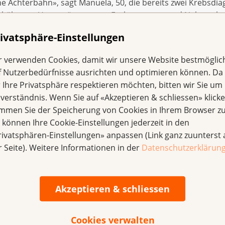
ne Achterbahn», sagt Manuela, 50, die bereits zwei Krebsdia
erhält zwar Unterstützung von Fachpersonen und Nahestehen
igener Erfahrung wissen, was man gerade durchmacht. «Wä
ivatsphäre-Einstellungen
h mit Mitbetroffenen auszutauschen. Denn es gab zahlreiche
 Jobwechsel, der Umgang mit der Ungewissheit, und mein 
r verwenden Cookies, damit wir unsere Website bestmöglic
mit 35 Jahren an Dickdarmkrebs erkrankte. Er stellt nun übe
f Nutzerbedürfnisse ausrichten und optimieren können. Da
n Betroffenen zur Verfügung.
r Ihre Privatsphäre respektieren möchten, bitten wir Sie um 
nverständnis. Wenn Sie auf «Akzeptieren & schliessen» klicke
örige da
immen Sie der Speicherung von Cookies in Ihrem Browser zu
e können Ihre Cookie-Einstellungen jederzeit in den
rivatsphären-Einstellungen» anpassen (Link ganz zuunterst 
lattform Menschen, die durch eine ähnliche Situation gega
r Seite). Weitere Informationen in der
Datenschutzerklärun
l die Rolle der Nahestehenden ist. «Die Sterbebegleitung h
e wichtig Selbstfürsorge ist», sagt beispielsweise Jean Clau
chen auszutauschen, die von seinen Erfahrungen vielleicht pr
Akzeptieren & schliessen
Cookies verwalten