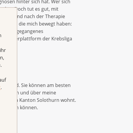
gnosen hinter sich hat. Wer sich
den. Doch tut es gut, mit
hrend und nach der Therapie
 Themen, die mich bewegt haben:
verloren gegangenes
h
r die Peerplattform der Krebsliga
ihr
n,
.
auf
ngen sind. Sie können am besten
g
.
at mich an und über meine
de, der im Kanton Solothurn wohnt.
ofitieren können.