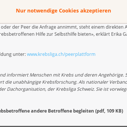
Nur notwendige Cookies akzeptieren
ude und weiteren Peers Kontakt aufnehmen will, kann sich u
elden. Eine Mitarbeiterin der Krebsliga nimmt die Kontakt
oder der Peer die Anfrage annimmt, steht einem direkten 
bsbetroffenen Hilfe zur Selbsthilfe bieten», erklärt Erika G
ldung unter:
www.krebsliga.ch/peerplattform
und informiert Menschen mit Krebs und deren Angehörige. Sie
t die unabhängige Krebsforschung. Als nationaler Verband
er Dachorganisation, der Krebsliga Schweiz. Sie ist vorwie
bsbetroffene andere Betroffene begleiten
(
pdf
,
109 KB
)