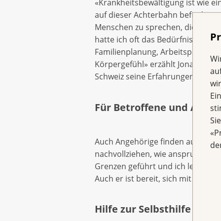
«Krankheitsbewältigung ist wie ei
auf dieser Achterbahn befindet, 
Menschen zu sprechen, die aus e
Pr
hatte ich oft das Bedürfnis, mic
Familienplanung, Arbeitspensum,
Wi
Körpergefühl» erzählt Jonas, der 
au
Schweiz seine Erfahrungen andere
wi
Ei
Für Betroffene und Angeh
st
Si
«P
Auch Angehörige finden auf der P
de
nachvollziehen, wie anspruchsvol
Grenzen geführt und ich lernte wi
Auch er ist bereit, sich mit Mens
Hilfe zur Selbsthilfe