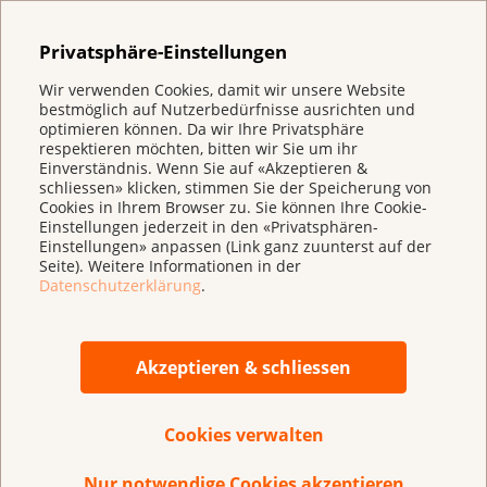
Kooperationen: alles, was die Fachwelt vernetzt
Privatsphäre-Einstellungen
Politische
Wir verwenden Cookies, damit wir unsere Website
Entwicklungen sowie wichtige Aktionstage
bestmöglich auf Nutzerbedürfnisse ausrichten und
und Kampagnen
optimieren können. Da wir Ihre Privatsphäre
respektieren möchten, bitten wir Sie um ihr
Einverständnis. Wenn Sie auf «Akzeptieren &
schliessen» klicken, stimmen Sie der Speicherung von
Warum?
Cookies in Ihrem Browser zu. Sie können Ihre Cookie-
Einstellungen jederzeit in den «Privatsphären-
Der Newsletter bringt mehr Durchblick
Einstellungen» anpassen (Link ganz zuunterst auf der
Seite). Weitere Informationen in der
im Nebel. Unser Ziel: Ein verlässlicher Kanal, der
Datenschutzerklärung
.
den Tabak- und Nikotinausstieg in der Schweiz
stärkt. Ein Kanal, der Praxis, Forschung, News und
Kommunikation zum Rauch- und
Akzeptieren & schliessen
Nikotinstopp bündelt.
Jetzt
Cookies verwalten
abonnieren:
https://stopsmoking.ch/newsletter
Nur notwendige Cookies akzeptieren