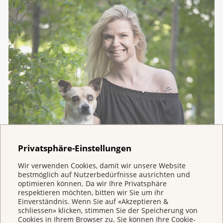
Privatsphäre-Einstellungen
08. Juli 2026
Wir verwenden Cookies, damit wir unsere Website
Zwischen Wut und Dankbarkeit
bestmöglich auf Nutzerbedürfnisse ausrichten und
optimieren können. Da wir Ihre Privatsphäre
Ein Sonntag, ein Zufallsfund und plötzlich ist
respektieren möchten, bitten wir Sie um ihr
nichts mehr wie vorher. Mara bekommt mit 25
Einverständnis. Wenn Sie auf «Akzeptieren &
schliessen» klicken, stimmen Sie der Speicherung von
die Diagnose Lymphdrüsenkrebs. Dann folgt ein
Cookies in Ihrem Browser zu. Sie können Ihre Cookie-