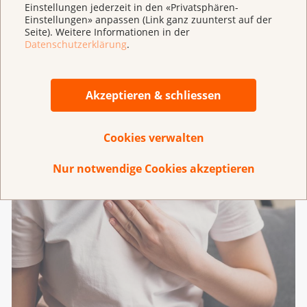
Wechselbad der Gefühle: Wut, Kampfgeist und
Einstellungen jederzeit in den «Privatsphären-
Einstellungen» anpassen (Link ganz zuunterst auf der
heute einfach nur Dankbarkeit.
Seite). Weitere Informationen in der
Datenschutzerklärung
.
Leben und Krebs
Meine Geschichte
Akzeptieren & schliessen
Cookies verwalten
Nur notwendige Cookies akzeptieren