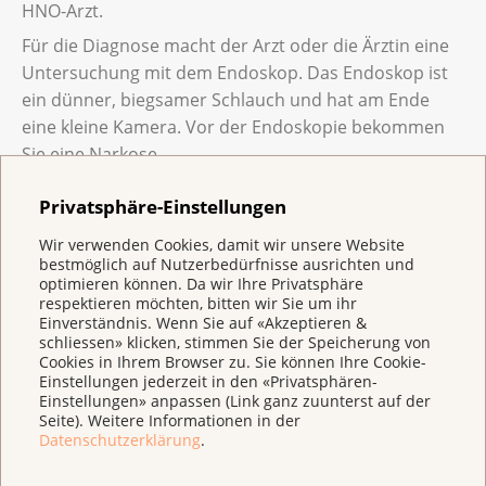
HNO-Arzt.
Für die Diagnose macht der Arzt oder die Ärztin eine
Untersuchung mit dem Endoskop. Das Endoskop ist
ein dünner, biegsamer Schlauch und hat am Ende
eine kleine Kamera. Vor der Endoskopie bekommen
Sie eine Narkose.
Dann untersucht der Arzt Ihren Mund, Ihren Hals, den
Privatsphäre-Einstellungen
Kehlkopf und die Luftröhre. Verdächtige Stellen
untersucht er genauer mit einer Lupe. Vielleicht
Wir verwenden Cookies, damit wir unsere Website
bestmöglich auf Nutzerbedürfnisse ausrichten und
entnimmt der Arzt Gewebeproben, die er im Labor
optimieren können. Da wir Ihre Privatsphäre
untersuchen lässt.
respektieren möchten, bitten wir Sie um ihr
Einverständnis. Wenn Sie auf «Akzeptieren &
Um den Halsbereich zu untersuchen, macht er
schliessen» klicken, stimmen Sie der Speicherung von
zusätzlich einen Ultraschall oder eine Computer-
Cookies in Ihrem Browser zu. Sie können Ihre Cookie-
Einstellungen jederzeit in den «Privatsphären-
Tomografie (CT).
Einstellungen» anpassen (Link ganz zuunterst auf der
Seite). Weitere Informationen in der
Datenschutzerklärung
.
Wie wird Kehlkopfkrebs behandelt?