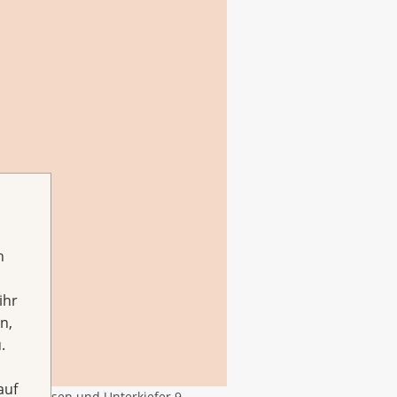
h
ihr
n,
.
auf
icheldrüsen und Unterkiefer 9.