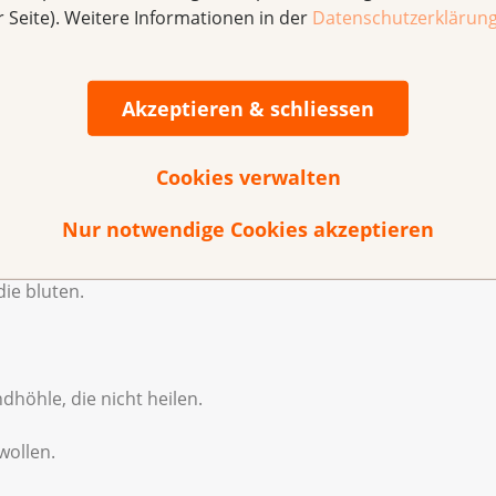
r Seite). Weitere Informationen in der
Datenschutzerklärun
bsliga Schweiz)
e Symptome von Kopf-
Akzeptieren & schliessen
Cookies verwalten
Nur notwendige Cookies akzeptieren
spiel im Hals, in den Ohren oder im Nacken.
ie bluten.
höhle, die nicht heilen.
wollen.