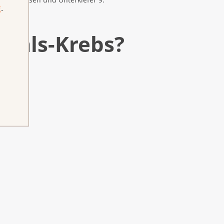
g
.
Hals-Krebs?