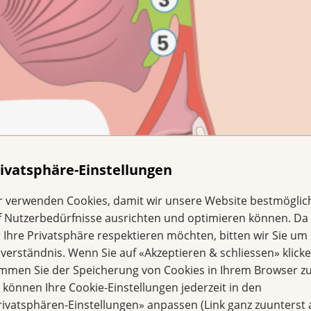
ivatsphäre-Einstellungen
r verwenden Cookies, damit wir unsere Website bestmöglic
f Nutzerbedürfnisse ausrichten und optimieren können. Da
r Ihre Privatsphäre respektieren möchten, bitten wir Sie um 
nverständnis. Wenn Sie auf «Akzeptieren & schliessen» klicke
immen Sie der Speicherung von Cookies in Ihrem Browser zu
e können Ihre Cookie-Einstellungen jederzeit in den
rivatsphären-Einstellungen» anpassen (Link ganz zuunterst 
. Rachen 4. Kehlkopf 5. Kehldeckel 6. Zunge 7. Mundhöhle 8. Spe