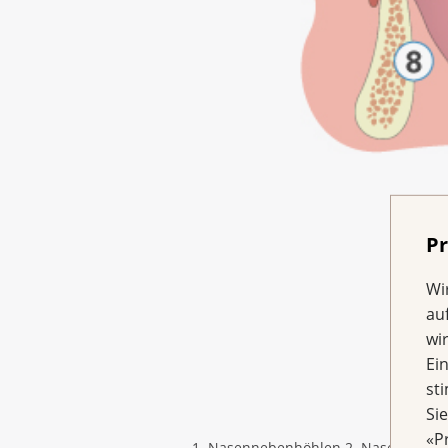
Pr
Wi
au
wi
Ei
st
Si
«P
1. Nasennebenhöhlen 2. Nasenhöhlen 3