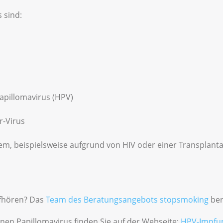
 sind:
apillomavirus (HPV)
r-Virus
, beispielsweise aufgrund von HIV oder einer Transplanta
fhören? Das
Team des Beratungsangebots stopsmoking
ber
en Papillomavirus finden Sie auf der Webseite:
HPV-Impfu