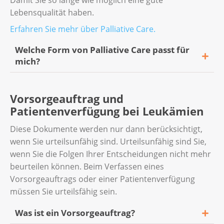
Damit Sie so lange wie möglich eine gute
Lebensqualität haben.
Erfahren Sie mehr über Palliative Care.
Welche Form von Palliative Care passt für
mich?
Palliative Care gibt es in verschiedenen
Vorsorgeauftrag und
Formen. Vielleicht können Sie zu Hause
Patientenverfügung bei Leukämien
betreut werden, zum Beispiel durch einen
mobilen Palliativdienst oder die Onko-Spitex.
Diese Dokumente werden nur dann berücksichtigt,
Es gibt spezielle Palliativ-Abteilungen in
wenn Sie urteilsunfähig sind. Urteilsunfähig sind Sie,
Spitälern. Palliative Care gibt es im Hospiz
wenn Sie die Folgen Ihrer Entscheidungen nicht mehr
oder Pflegeheim.
beurteilen können. Beim Verfassen eines
Vorsorgeauftrags oder einer Patientenverfügung
Die Beratenden der
regionalen und
müssen Sie urteilsfähig sein.
kantonalen Ligen
sowie von
KrebsInfo
helfen
Ihnen bei der Auswahl.
Was ist ein Vorsorgeauftrag?