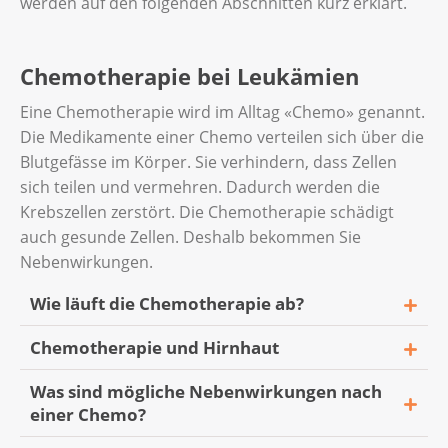
werden auf den folgenden Abschnitten kurz erklärt.
Chemotherapie bei Leukämien
Eine Chemotherapie wird im Alltag «Chemo» genannt.
Die Medikamente einer Chemo verteilen sich über die
Blutgefässe im Körper. Sie verhindern, dass Zellen
sich teilen und vermehren. Dadurch werden die
Krebszellen zerstört. Die Chemotherapie schädigt
auch gesunde Zellen. Deshalb bekommen Sie
Nebenwirkungen.
Wie läuft die Chemotherapie ab?
Chemotherapie und Hirnhaut
Sie bekommen die Medikamente per Infusion
in eine Vene gespritzt oder als Tabletten. Die
Was sind mögliche Nebenwirkungen nach
Akute Leukämien befallen manchmal die
Dauer der Therapie beträgt mehrere
einer Chemo?
weichen Hirnhäute. Diese Hirnhäute
Monate.