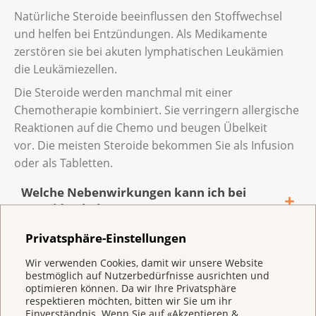
Sie bekommen eine Infektion.
erhalten Sie eine Chemotherapie. Sie zerstört
Natürliche Steroide beeinflussen den Stoffwechsel
Sie bekommen Blutgerinnsel
Ihr Immunsystem reagiert heftig. Sie
möglichst viele T-Zellen im Blut. Über eine
und helfen bei Entzündungen. Als Medikamente
(Thrombosen) oder andere Auswirkungen
haben zum Beispiel Fieber, Schüttelfrost,
Infusion fliessen dann die veränderten Zellen
zerstören sie bei akuten lymphatischen Leukämien
auf das Herz-Kreislauf-System.
Gliederschmerzen, einen tiefen Blutdruck
in Ihren Blutkreislauf. Danach müssen Sie
die Leukämiezellen.
oder Atembeschwerden. Vielleicht ist
mehrere Wochen im Spital bleiben.
Die Steroide werden manchmal mit einer
Ihnen übel und Sie erbrechen.
Chemotherapie kombiniert. Sie verringern allergische
Sie haben neurologische Störungen.
Reaktionen auf die Chemo und beugen Übelkeit
Eventuell haben Sie Kopfschmerzen und
vor. Die meisten Steroide bekommen Sie als Infusion
Ihnen ist schwindelig. Vielleicht haben Sie
oder als Tabletten.
Probleme beim Denken, Sprechen oder
Welche Nebenwirkungen kann ich bei
Schreiben
Steroiden bekommen?
Ihr Körper zeigt Reaktionen einer
Privatsphäre-Einstellungen
Entzündung, zum Beispiel erhöhte
Sie bekommen schneller eine Infektion als
Leberwerte.
Aktive Überwachung bei Leukämien
Wir verwenden Cookies, damit wir unsere Website
früher.
bestmöglich auf Nutzerbedürfnisse ausrichten und
Bei bestimmten langsam fortschreitenden Leukämien
optimieren können. Da wir Ihre Privatsphäre
Der Blutdruck ist erhöht.
Lesen Sie mehr über die CAR-T-Zell-Therapie
respektieren möchten, bitten wir Sie um ihr
müssen Sie nicht sofort mit einer Therapie beginnen.
und deren Nebenwirkungen.
Einverständnis. Wenn Sie auf «Akzeptieren &