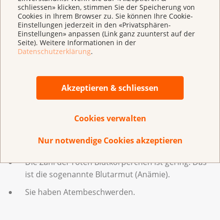
Der Blutzuckerspiegel ist erhöht.
Bei einer aktiven Überwachung müssen Sie zu
schliessen» klicken, stimmen Sie der Speicherung von
Cookies in Ihrem Browser zu. Sie können Ihre Cookie-
Sie haben Flüssigkeitseinlagerungen.
regelmässigen Kontrolluntersuchungen gehen. Sie
Einstellungen jederzeit in den «Privatsphären-
beginnen die Behandlung erst , wenn sich Ihre
Einstellungen» anpassen (Link ganz zuunterst auf der
Sie nehmen an Gewicht zu.
Seite). Weitere Informationen in der
Blutwerte verschlechtern oder wenn folgende
Datenschutzerklärung
.
Sie bemerken psychische Veränderungen:
Symptome und Beschwerden auftreten:
Sie fühlen sich zum Beispiel sehr unruhig
oder schlafen schlecht.
Akzeptieren & schliessen
Die Lymphknoten sind stark geschwollen.
Die Milz ist vergrössert.
Cookies verwalten
Sie haben Fieber.
Nur notwendige Cookies akzeptieren
Sie verlieren ungewollt Gewicht.
Die Zahl der roten Blutkörperchen ist gering. Das
ist die sogenannte Blutarmut (Anämie).
Sie haben Atembeschwerden.