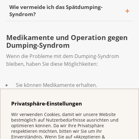
Wie vermeide ich das Spätdumping-
Syndrom?
Sie können das machen, was auch gegen
Medikamente und Operation gegen
das Frühdumping-Syndrom hilft.
Dumping-Syndrom
Essen Sie ausserdem stärkehaltige
Wenn die Probleme mit dem Dumping-Syndrom
Nahrungsmittel immer mit eiweiss- und
bleiben, haben Sie diese Möglichkeiten:
fetthaltigen Speisen sowie Salat und
Gemüse. Stärkehaltige Nahrungsmittel
sind Brei, Brot, Nudeln, Reis, Kartoffeln,
Sie können Medikamente erhalten.
Polenta.
Sie können vielleicht eine weitere Operation
Privatsphäre-Einstellungen
erhalten.
Wir verwenden Cookies, damit wir unsere Website
bestmöglich auf Nutzerbedürfnisse ausrichten und
Die Medikamente bewirken, dass Ihre Verdauung
optimieren können. Da wir Ihre Privatsphäre
langsamer arbeitet oder dass Sie Glukose langsamer
respektieren möchten, bitten wir Sie um ihr
Einverständnis. Wenn Sie auf «Akzeptieren &
aufnehmen. Das kann Ihre Beschwerden lindern.