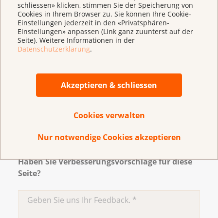
schliessen» klicken, stimmen Sie der Speicherung von
Cookies in Ihrem Browser zu. Sie können Ihre Cookie-
Ob eine Operation bei Ihnen möglich ist, kann Ihnen
Einstellungen jederzeit in den «Privatsphären-
Ihre Ärztin oder Arzt sagen.
Einstellungen» anpassen (Link ganz zuunterst auf der
Seite). Weitere Informationen in der
Datenschutzerklärung
.
Aktualisiert im Mai 2022
Akzeptieren & schliessen
Cookies verwalten
Zurück zur Übersicht
Nur notwendige Cookies akzeptieren
Haben Sie Verbesserungsvorschläge für diese
Seite?