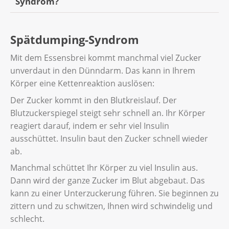
Syndrom?
Essen Sie sechs- bis achtmal über den Tag
Spätdumping-Syndrom
verteilt kleine Mahlzeiten.
Mit dem Essensbrei kommt manchmal viel Zucker
Essen Sie keine salzigen Snacks (Chips,
unverdaut in den Dünndarm. Das kann in Ihrem
Salznüsse) und stark gezuckerte Speisen
Körper eine Kettenreaktion auslösen:
(Sorbet, gezuckerte Getränke, Caramel).
Der Zucker kommt in den Blutkreislauf. Der
Legen Sie sich nach dem Essen für eine
Blutzuckerspiegel steigt sehr schnell an. Ihr Körper
halbe Stunde hin oder essen Sie im
reagiert darauf, indem er sehr viel Insulin
Liegen.
ausschüttet. Insulin baut den Zucker schnell wieder
Trinken Sie 20 Minuten vor oder nach
ab.
dem Essen. Aber trinken Sie nicht zum
Manchmal schüttet Ihr Körper zu viel Insulin aus.
Essen.
Dann wird der ganze Zucker im Blut abgebaut. Das
kann zu einer Unterzuckerung führen. Sie beginnen zu
Essen Sie langsam und kauen Sie gut.
zittern und zu schwitzen, Ihnen wird schwindelig und
schlecht.