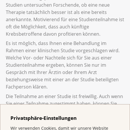
umfassend informiert worden sind und alles
ihrer Unterlagen mit den
Studien untersuchen Forschende, ob eine neue
verstehen. Sie haben das Recht, eine
Untersuchungsergebnissen zu verlangen.
Therapie tatsächlich besser ist als eine bereits
Behandlung abzulehnen oder mehr
anerkannte. Motivierend für eine Studienteilnahme ist
Bedenkzeit zu verlangen.
oft die Möglichkeit, dass auch künftige
Krebsbetroffene davon profitieren können.
Lassen Sie sich erklären, welchen Verlauf die
Es ist möglich, dass Ihnen eine Behandlung im
Erkrankung ohne die empfohlene
Rahmen einer klinischen Studie vorgeschlagen wird.
Behandlung nehmen kann. Fragen Sie nach,
Welche Vor- oder Nachteile sich für Sie aus einer
wie viel Erfahrung das Behandlungsteam mit
Studienteilnahme ergeben, können Sie nur im
Ihrer Krebserkrankung hat. Die Erfahrung
Gespräch mit Ihrer Ärztin oder Ihrem Arzt
kann den Krankheitsverlauf und die
beziehungsweise mit einer an der Studie beteiligten
Lebensqualität beeinflussen.
Fachperson klären.
Sie können die Therapiewahl auch den
Die Teilnahme an einer Studie ist freiwillig. Auch wenn
behandelnden Ärzten überlassen. Für eine
Sie einer Teilnahme zugestimmt haben, können Sie
Operation oder Therapie braucht es
jederzeit wieder davon zurücktreten. Wenn Sie nicht
allerdings immer Ihre Einwilligung.
Privatsphäre-Einstellungen
an einer Studie teilnehmen möchten, erhalten Sie
dennoch die bestmögliche zugelassene Therapie nach
Wir verwenden Cookies, damit wir unsere Website