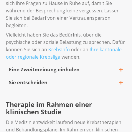
sich Ihre Fragen zu Hause in Ruhe auf, damit Sie
während der Besprechung keine vergessen. Lassen
Sie sich bei Bedarf von einer Vertrauensperson
begleiten.
Vielleicht haben Sie das Bedürfnis, über die
psychische oder soziale Belastung zu sprechen. Dafür
können Sie sich an
KrebsInfo
oder an
Ihre kantonale
oder regionale Krebsliga
wenden.
Eine Zweitmeinung einholen
Sie entscheiden
Sie können zur Entscheidungsfindung Ihre
Hausärztin oder Ihren Hausarzt beiziehen
Sie können zu jedem Zeitpunkt Fragen stellen
oder eine fachärztliche Zweitmeinung
Therapie im Rahmen einer
oder einen früheren Entscheid hinterfragen.
einholen. Ihr Behandlungsteam kennt diese
klinischen Studie
Stimmen Sie einer Massnahme erst dann zu,
Möglichkeit und wird Ihre Unterlagen an die
wenn Sie über das Vorgehen sowie die
entsprechenden Ärzte weiterleiten. Sie
Die Medizin entwickelt laufend neue Krebstherapien
möglichen Folgen und Komplikationen
haben das Recht, jederzeit die Herausgabe
und Behandlungspläne. Im Rahmen von klinischen