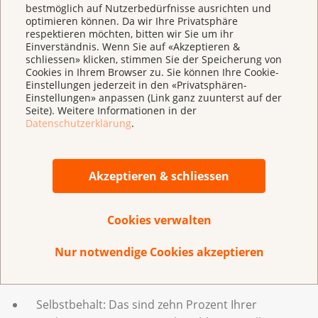
dem heutigen Stand des Wissens.
bestmöglich auf Nutzerbedürfnisse ausrichten und
optimieren können. Da wir Ihre Privatsphäre
respektieren möchten, bitten wir Sie um ihr
Einverständnis. Wenn Sie auf «Akzeptieren &
Wer bezahlt die Behandlungskosten?
schliessen» klicken, stimmen Sie der Speicherung von
Cookies in Ihrem Browser zu. Sie können Ihre Cookie-
Die Grundversicherung Ihrer Krankenkasse bezahlt
Einstellungen jederzeit in den «Privatsphären-
Einstellungen» anpassen (Link ganz zuunterst auf der
die Kosten für Untersuchung, Behandlung und Folgen
Seite). Weitere Informationen in der
der Krebserkrankung. Eine freiwillige
Datenschutzerklärung
.
Zusatzversicherung bezahlt Leistungen, wie
beispielsweise die Privatabteilung im Spital.
Akzeptieren & schliessen
Einen Teil der Behandlungskosten bezahlen Sie selbst.
Ihre Kostenbeteiligung setzt sich wie folgt zusammen:
Cookies verwalten
Franchise: Die tiefste, obligatorische Franchise ist
Nur notwendige Cookies akzeptieren
300 CHF pro Jahr. Das bedeutet, dass Sie pro Jahr
alle Kosten bis 300 CHF selbst bezahlen.
Selbstbehalt: Das sind zehn Prozent Ihrer