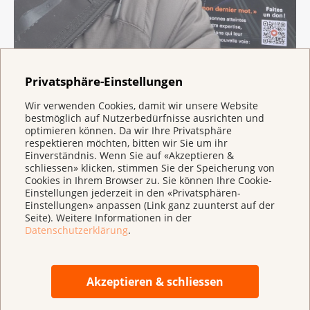
Jacques kennt Krebs aus zwei Perspektiven: als Angehöriger und als
Privatsphäre-Einstellungen
Betroffener. Der Vaudois zeigt sein Gesicht für die neue Kampagne
der Krebsliga.
Wir verwenden Cookies, damit wir unsere Website
bestmöglich auf Nutzerbedürfnisse ausrichten und
optimieren können. Da wir Ihre Privatsphäre
Während der onkologischen Rehabilitation haben mir
respektieren möchten, bitten wir Sie um ihr
das Theater, das Singen und Tanzen sehr geholfen.
Einverständnis. Wenn Sie auf «Akzeptieren &
schliessen» klicken, stimmen Sie der Speicherung von
Krebs hat mein Körperbild und meine Sexualität
Cookies in Ihrem Browser zu. Sie können Ihre Cookie-
verändert. Ich habe jedoch gelernt, offen mit diesen
Einstellungen jederzeit in den «Privatsphären-
Grenzen umzugehen. Einige Monate nach dem Tod
Einstellungen» anpassen (Link ganz zuunterst auf der
Seite). Weitere Informationen in der
meiner Frau habe ich mich völlig unerwartet neu
Datenschutzerklärung
.
verliebt und dabei von Anfang an über meine
Erkrankung gesprochen. Schade, scheuen sich viele
Männer, Verletzlichkeit zu zeigen. Ich vermute, aus
Akzeptieren & schliessen
Angst, schwach zu wirken.