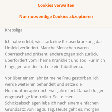
Wichtige Unterstützung fanden meine Frau und ich
Cookies verwalten
damals bei der Krebsliga. Diese Begleitung hat mir
Nur notwendige Cookies akzeptieren
geholfen, weiterzugehen. Um etwas zurückzugeben,
zeige ich gerne mein Gesicht in der Kampagne der
Krebsliga.
Ich habe erlebt, wie stark eine Krebserkrankung das
Umfeld verändert. Manche Menschen waren
überraschend präsent, andere zogen sich zurück,
überfordert vom Thema Krankheit und Tod. Für mich
hingegen war der Tod nie ein Tabuthema.
Vor über einem Jahr ist meine Frau gestorben. Ich
werde weiterhin behandelt und setze die
Hormontherapie noch zwei Jahre fort. Danach folgen
engmaschige Kontrollen. Seit diesen
Schicksalsschlägen lebe ich nach einem einfachen
Grundsatz: von Tag zu Tag. Heute geht es, morgen